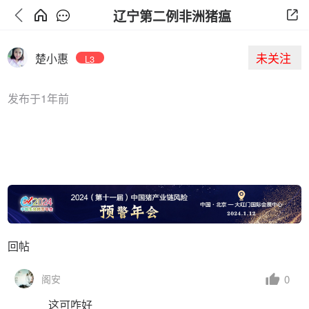
辽宁第二例非洲猪瘟
未关注
楚小惠
L3
发布于1年前
回帖
0
阁安
这可咋好