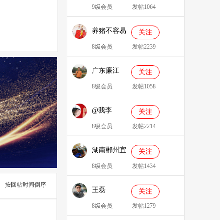
9级会员
发帖1064
养猪不容易
关注
8级会员
发帖2239
广东廉江
关注
088
8级会员
发帖1058
@我李
关注
8级会员
发帖2214
湖南郴州宜
关注
章县李明广
8级会员
发帖1434
按回帖时间倒序
王磊
关注
8级会员
发帖1279