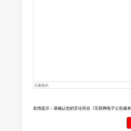
元素路径:
友情提示：请确认您的言论符合
《互联网电子公告服