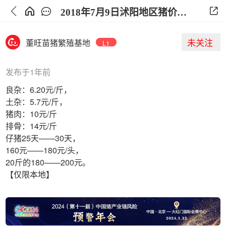
2018年7月9日沭阳地区猪价行情交流
未关注
董旺苗猪繁殖基地
L1
发布于1年前
良杂：6.20元/斤，
土杂：5.7元/斤，
猪肉：10元/斤
排骨：14元/斤
仔猪25天——30天，
160元——180元/头，
20斤的180——200元。
【仅限本地】