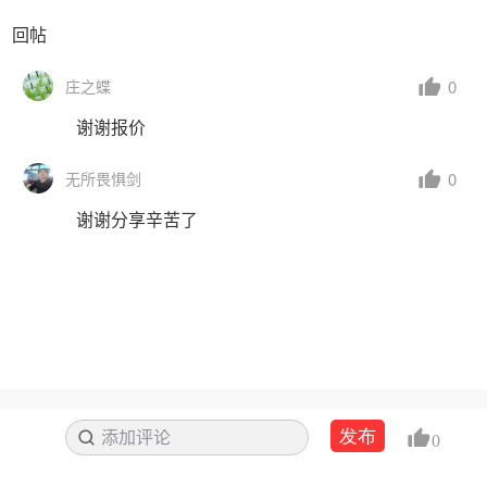
回帖
0
庄之蝶
谢谢报价
0
无所畏惧剑
谢谢分享辛苦了
发布
添加评论
搜索
0