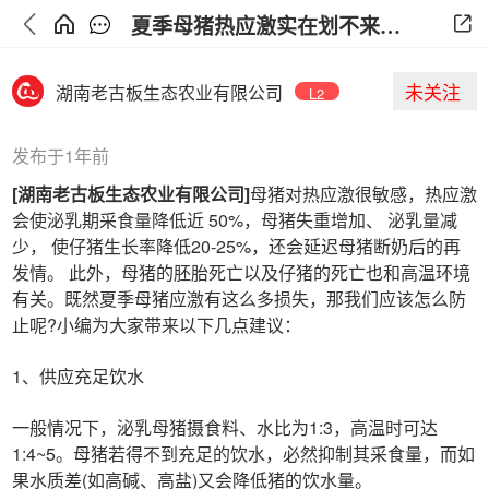
夏季母猪热应激实在划不来！注意这4点，就能减少损失
未关注
湖南老古板生态农业有限公司
L2
发布于1年前
[湖南老古板生态农业有限公司]
母猪对热应激很敏感，热应激
会使泌乳期采食量降低近 50%，母猪失重增加、 泌乳量减
少， 使仔猪生长率降低20-25%，还会延迟母猪断奶后的再
发情。 此外，母猪的胚胎死亡以及仔猪的死亡也和高温环境
有关。既然夏季母猪应激有这么多损失，那我们应该怎么防
止呢?小编为大家带来以下几点建议：
1、供应充足饮水
一般情况下，泌乳母猪摄食料、水比为1:3，高温时可达
1:4~5。母猪若得不到充足的饮水，必然抑制其采食量，而如
果水质差(如高碱、高盐)又会降低猪的饮水量。