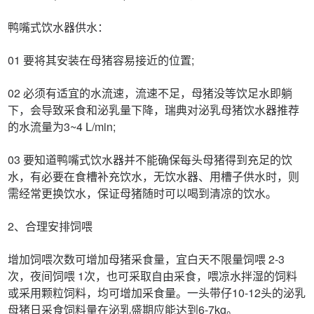
鸭嘴式饮水器供水：
01 要将其安装在母猪容易接近的位置;
02 必须有适宜的水流速，流速不足，母猪没等饮足水即躺
下，会导致采食和泌乳量下降，瑞典对泌乳母猪饮水器推荐
的水流量为3~4 L/min;
03 要知道鸭嘴式饮水器并不能确保每头母猪得到充足的饮
水，有必要在食槽补充饮水，无饮水器、用槽子供水时，则
需经常更换饮水，保证母猪随时可以喝到清凉的饮水。
2、合理安排饲喂
增加饲喂次数可增加母猪采食量，宜白天不限量饲喂 2-3
次，夜间饲喂 1次，也可采取自由采食，喂凉水拌湿的饲料
或采用颗粒饲料，均可增加采食量。一头带仔10-12头的泌乳
母猪日采食饲料量在泌乳盛期应能达到6-7kg。