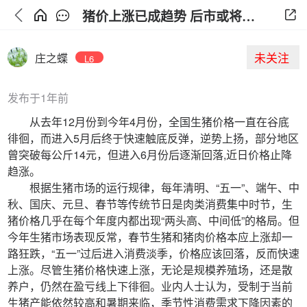
猪价上涨已成趋势 后市或将平稳上行
未关注
庄之蝶
L6
发布于1年前
从去年12月份到今年4月份，全国生猪价格一直在谷底
徘徊，而进入5月后终于快速触底反弹，逆势上扬，部分地区
曾突破每公斤14元，但进入6月份后逐渐回落,近日价格止降
趋涨。
根据生猪市场的运行规律，每年清明、“五一”、端午、中
秋、国庆、元旦、春节等传统节日是肉类消费集中时节，生
猪价格几乎在每个年度内都出现“两头高、中间低”的格局。但
今年生猪市场表现反常，春节生猪和猪肉价格本应上涨却一
路狂跌，“五一”过后进入消费淡季，价格应该回落，反而快速
上涨。尽管生猪价格快速上涨，无论是规模养殖场，还是散
养户，仍然在盈亏线上下徘徊。业内人士认为，受制于当前
生猪产能依然较高和暑期来临，季节性消费需求下降因素的