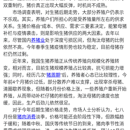
双重制约，猪价真正出现大幅反弹，时机尚不成熟。
市场调查表明，对生猪后期走势，大部分养殖户仍表示
不乐观。其实，养殖户们所担心的是受养殖量所左右的供求
关系。生猪价格由“成本、供应、需求”三要素决定，能繁母猪
补栏与疫情袭击，则是影响生猪供应的两大因素。去年以
来，尽管国内
养猪业
处于深度亏损区间，但淘汰母猪的比例
依然不高，今年春季生猪疫情形势也较为稳定，目前母猪存
栏仍然过剩。
近年来，我国生猪养殖正从传统养殖向规模化养殖转
变，相对而言，目前生猪规模养殖占比较高，抗亏损能力增
强；同时，经历几次“
猪周期
”后，养殖者心态已比较理性，今
年前4个月猪价过低，部分散养户难以支撑，出现宰杀母猪、
清圈歇养现象，但随着5月份价格上涨，一些养殖户重新开始
养殖，从而带动补栏仔猪的积极性，淘汰母猪的速度也放
缓，因此，生产后劲儿依然很足。
对于今年后期生猪价格走势，市场人士分析认为，七八
月份是
猪肉消费
淡季，价格可能还会阶段性下降，但跌幅趋
于缓和；随着中秋、国庆等传统节日的到来，猪肉季节性消