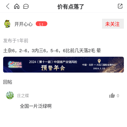
价有点落了
未关注
开开心心
L1
发布于1年前
土杂6，2--6，3内三6，5--6，6比前几天落2毛 晕
回帖
0
庄之蝶
全国一片泛绿啊