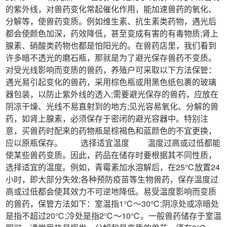
的紫外线，对兽药变化常起催化作用，能加速兽药的氧化、
分解等，使兽药变质。例如维生素、抗生素类药物，遇光后
都会使颜色加深，药效降低，甚至变成有害的有毒物质;肾上
腺素、硝酸类药物也都是怕阳光的。在兽药店里，我们看到
许多暗不透光的磨石瓶，那就是为了避光保存兽药不变质。
对受光线影响而变质的兽药，养殖户可采取以下方法保管：
遇光易引起变化的兽药，采用棕色瓶或用黑色纸包裹的玻璃
器包装，以防止紫外线的透入;需要避光保存的兽药，应放在
阴凉干燥、光线不易直射到的地方;见光容易氧化、分解的兽
药，如肾上腺素，必须保存于密闭的避光容器中。特别注
意，买兽药时配来的药物瓶是棕褐色和蓝颜色的不宜更换，
应以原瓶保存。 选择适宜温度 温度过高或过低都能
使某些兽药变质。因此，药品在储存时要根据其不同性质，
选择适宜的温度。例如，青霉素加水溶解后，在25℃放置24
小时，即大部分失效;各种预防疫苗等生物兽药，保存温度过
高或过低都会使其效力不可逆地降低。易受温度影响而变质
的兽药，保管方法如下：室温指1℃～30℃;阴凉处或凉暗处
是指不超过20℃;冷处是指2℃～10℃。一般兽药储存于室温