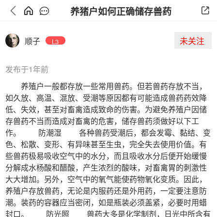
养猪户如何正确储存兽药
未关注
顺子
L3
发布于1年前
养殖户一般都存放一些常用兽药。但若兽药存放不当，
如久放、高温、混放、受潮等原因都有可能造成兽药药效降
低、失效，甚至对畜禽造成致命的伤害。为避免养殖户因储
存兽药不当而造成对畜禽的危害，储存兽药须做好以下工
作。 防潮湿 各种兽药受潮后，都会发霉、黏结、变
色、松散、变形、有异味甚至生虫，完全失去使用价值。有
些兽药极易吸收空气中的水分，而且吸收水分后便开始缓慢
分解成水杨酸和醋酸，产生浓烈的酸味，对畜禽胃的刺激性
大大增加。另外，空气中的氧气能使药物氧化变质。因此，
养殖户存放兽药，无论是内服药还是外用药，一定要注意防
潮。装药的容器应当密闭，如是瓶装必须盖紧，必要时用蜡
封口。 防光照 兽药大多是化学制剂，日光中所含有