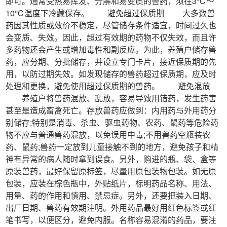
即可。通常受热易挥发、分解和易变质的兽药，须在3℃～
10℃温度下冷藏保存。 避免超过保质期 大多数兽
药因其性质或效价不稳定，尽管储存条件适宜，时间过久也
会变质、失效。因此，超过有效期的药物不仅失效，而且许
多药物还会产生或增加毒性和副反应。为此，养殖户储存兽
药，应分期、分批储存，并设立专门卡片，接近保质期的先
用，以防过期失效。如发现储存的兽药超过保质期，应及时
处理和更换，避免使用超过保质期的兽药。 避免混放
养殖户将兽药混放、乱放，容易导致用错药，发生药害
甚至是造成畜禽死亡。存放兽药应做到：内用药与外用药分
别储存;特别是消毒、杀虫、驱虫药物、农药、鼠药等危险药
物不应与普通兽药混放，以免误用中毒;不用兽药空瓶装农
药、鼠药;兽药一定放到儿童接触不到的地方，避免孩子和精
神有异常的病人随时拿到误食。另外，购进的瓶、袋、盒等
原装兽药，最好保留原标签，尽量用原包装物包装。如无原
包装，应装在棕色瓶中，外贴纸片，标明药品名称、用法、
用量、药的作用和慎用、禁忌症。另外，还要把装入日期、
出厂日期、兽药有效期注明。外用药品最好用红色标签或红
笔书写，以便区分，避免内服。名称容易混淆的药品，要注