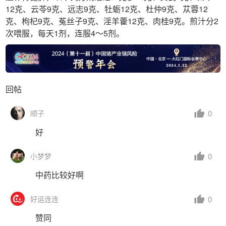
12克、云苓9克、远志9克、牡蛎12克、杜仲9克、苁蓉12
克、枸杞9克、菟丝子9克、淫羊藿12克、肉桂9克。煎汁分2
次喂服，每天1剂，连服4～5剂。
回帖
0
顺子
好
0
小梦梦
中药比较好啊
0
好运连连
赞同