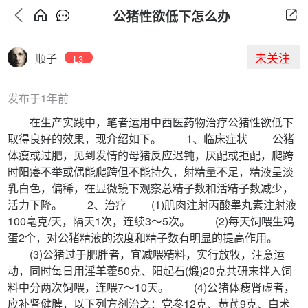
公猪性欲低下怎么办
未关注
顺子
L3
发布于1年前
在生产实践中，笔者运用中西医药物治疗公猪性欲低下
取得良好的效果，现介绍如下。 1、临床症状 公猪
体瘦或过肥，见到发情的母猪反应迟钝，厌配或拒配，爬跨
时阳痿不举或偶能爬跨但不能持久，射精量不足，精液呈淡
乳白色，偏稀，在显微镜下观察总精子数和活精子数减少，
活力下降。 2、治疗 (1)肌肉注射丙酸睾丸素注射液
100毫克/天，隔天1次，连续3～5次。 (2)每天饲喂生鸡
蛋2个，对公猪精液的浓度和精子数有明显的提高作用。
(3)公猪过于肥胖者，宜减喂精料，实行放牧，注意运
动，同时每日用淫羊藿50克、阳起石(煅)20克共研末拌入饲
料中分两次饲喂，连喂7～10天。 (4)公猪体瘦肾虚者，
应补肾健脾，以下列方剂治之：党参12克、黄芪9克、白术