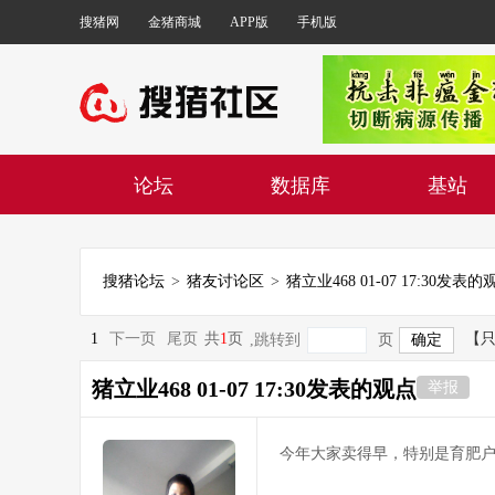
搜猪网
金猪商城
APP版
手机版
论坛
数据库
基站
搜猪论坛
>
猪友讨论区
>
猪立业468 01-07 17:30发表的
1
下一页
尾页
共
1
页
【
,跳转到
页
猪立业468 01-07 17:30发表的观点
举报
今年大家卖得早，特别是育肥