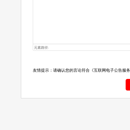
元素路径:
友情提示：请确认您的言论符合
《互联网电子公告服