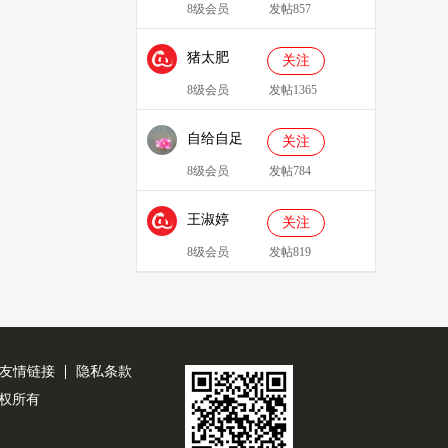
8级会员
发帖857
猪太肥
关注
143814
8级会员
发帖1365
自给自足
关注
8级会员
发帖784
王淑婷
关注
8级会员
发帖819
友情链接
隐私条款
公司版权所有