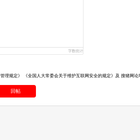
字数统计
务管理规定》
《全国人大常委会关于维护互联网安全的规定》
及
搜猪网论
回帖