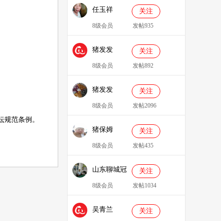
任玉祥
关注
8级会员
发帖935
猪发发
关注
638829
8级会员
发帖892
猪发发
关注
8级会员
发帖2096
坛规范条例
。
猪保姆
关注
909233
8级会员
发帖435
山东聊城冠
关注
县、莘县综
8级会员
发帖1034
合服务站：
吴青兰
冯代林
关注