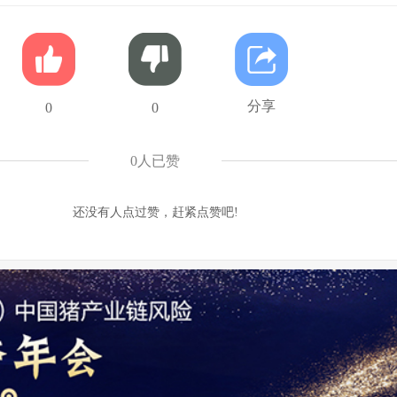
分享
0
0
0
人已赞
还没有人点过赞，赶紧点赞吧!