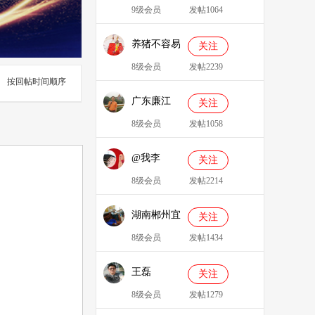
9级会员
发帖1064
养猪不容易
关注
8级会员
发帖2239
按回帖时间顺序
广东廉江
关注
088
8级会员
发帖1058
@我李
关注
8级会员
发帖2214
湖南郴州宜
关注
章县李明广
8级会员
发帖1434
王磊
关注
8级会员
发帖1279