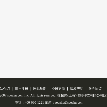
站介绍
用户注册
网站地图
今日更新
版权声明
服务协议
 © 2007 soozhu.com Inc. All rights reserved. 搜猪网(上海)信息科技有限
电话：400-060-1221 邮箱：soozhu@soozhu.com