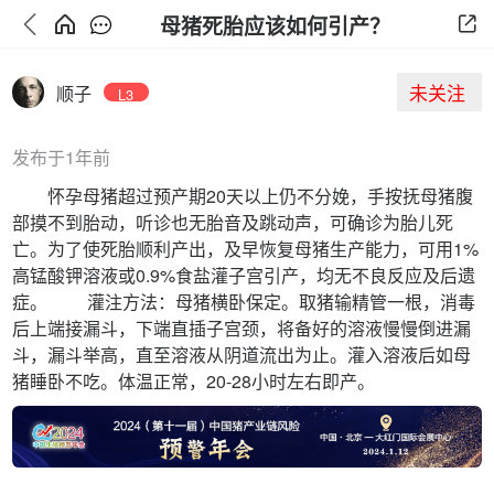
母猪死胎应该如何引产？
未关注
顺子
L3
发布于1年前
怀孕母猪超过预产期20天以上仍不分娩，手按抚母猪腹
部摸不到胎动，听诊也无胎音及跳动声，可确诊为胎儿死
亡。为了使死胎顺利产出，及早恢复母猪生产能力，可用1%
高锰酸钾溶液或0.9%食盐灌子宫引产，均无不良反应及后遗
症。 灌注方法：母猪横卧保定。取猪输精管一根，消毒
后上端接漏斗，下端直插子宫颈，将备好的溶液慢慢倒进漏
斗，漏斗举高，直至溶液从阴道流出为止。灌入溶液后如母
猪睡卧不吃。体温正常，20-28小时左右即产。