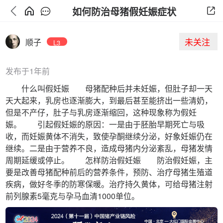
如何防治母猪假妊娠症状
未关注
顺子
L3
发布于1年前
什么叫假妊娠 母猪配种后并未妊娠，但肚子却一天
天大起来，乳房也逐渐膨大，到最后甚至能挤出一些清奶，
但是不产仔，肚子与乳房逐渐缩回，这种现象称为假妊
娠。 引起假妊娠的原因：一是由于胚胎早期死亡与吸
收，而妊娠黄体不消失，致使孕酮继续分泌，好象妊娠仍在
继续。二是由于营养不良，造成母猪内分泌紊乱，母猪发情
周期延缓或停止。 怎样防治假妊娠 防治假妊娠，主
要是改善母猪配种前后的营养条件，预防、治疗母猪生殖道
疾病，做好冬季的防寒保暖。治疗持久黄体，可给母猪注射
前列腺素5毫克与孕马血清1000单位。