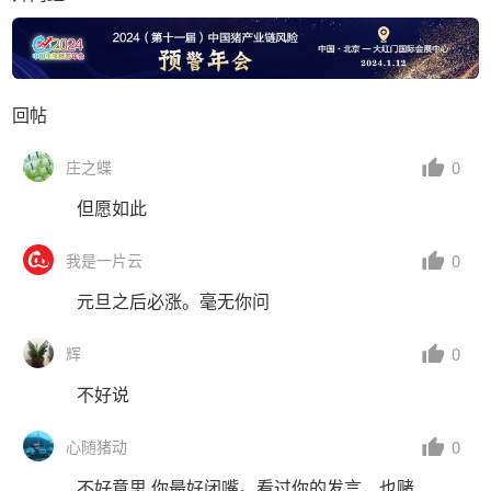
回帖
0
庄之蝶
但愿如此
0
我是一片云
元旦之后必涨。毫无你问
0
辉
不好说
0
心随猪动
不好意思 你最好闭嘴。看过你的发言，也赌