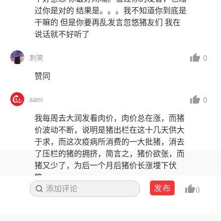
过你是对的 结果是。。。我不知道你到底是
干嘛的 但是你要再乱发言忽悠猪友们 我在
说话就不好听了
0
刺笑
赞同
0
sam
我每周去大润发看肉价，肉价总在涨，而猪
价波动不断，说明是猪出栏在这十几天供大
于求，而这次疫病所消费的一大批猪，消去
了压栏的猪的拥挤，简言之，猪价欲张，而
猪又少了，为后一个月后猪价长涨埋下伏
笔，
发布
添加评论
搜索
0