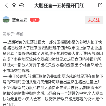
大胆狂言一五将是开门红
未关注
蓝色迷彩
L7
发布于1年前
----近期猪价的狂落让很大一部分压栏赌冬至的养猪人忙于快
跑,猪已经够大了压来压去越压越不值所以市面上屠宰企业抓
猪容易了降价也就成了必然,谁不想利益最大化.近期天气原因
造成了多数地区流感高发感染猪就是发热厌食但精神很好所
以很大一部分人算择了出栏只要收猪的要就出,价格自然是低
于市场交易价格.
-----由于疫病和前期压栏猪的叠加出现造成的就是现在价格下
滑的不利局面但从近几天走势可以看出虽然生猪出栏量上升
不少但屠宰的力度也在加大消费正在逐步恢复.后期随着压栏
猪和疫病猪集中抛售之后,市场会有一个短暂的中空.个人观点
认为元旦后20天内会有一波反弹,所以只能是客观的说15是个
开门红.