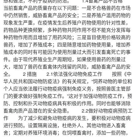
想和做法，不利于疫病的防治。 1.4畜禽产品不合格
当前畜禽产品的质量存在以下问题：一是不合格兽药在市场
中仍然销售，威胁畜禽产品的安全；二是养殖户滥用药物的
现象发生严重，在疫情发生后养殖户药物使用的针对性差，
药物品种更换频繁，多种药物共同作用不但不能充分发挥每
种药物作用而且增加了用药风险；三是盲目使用价格较高的
兽药，增加了养殖成本；四是随意增加药物使用量，增加养
殖成本的同时有可能因为使用剂量过大而引发畜禽死亡的事
件。由于现代养殖业生产周期短，如果使用兽药的剂量过
大，增加了兽药在畜禽体内残留的风险，威胁畜禽产品的安
全。 2 措施 2.1依法强化动物免疫工作 按照《中
华人民共和国动物防疫法》的有关规定，“饲养动物的单位和
个人应当依法履行动物疫病强制免疫义务，按照兽医主管部
门的要求做好强制免疫工作。”这对于加强动物防疫工作，预
防、控制和扑灭动物疫病具有积极的作用。同时也能够消除
畜禽肉质产品潜在的安全隐患。 2.2做好动物疫病预防工
作 为了减少和避免动物疫病的发生，要积极对动物疫病
进行预防。设置隔离设施，杜绝外人、其他动物进入畜禽
舍；定期对养殖环境消毒；在饲喂畜禽时，添加一些药物，