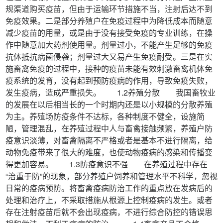
规渠道购买疫苗，但由于运输环节措施不当，注射后达不到
免疫效果。二是部分养殖户在免疫过程中为降低成本而随意
减少疫苗的用量，或是由于没有接受免疫的专业训练，在操
作中随意加大药剂使用量。剂量过小，不能产生足够的免疫
抗体抵抗病菌侵袭；剂量过大又易产生免疫耐受。三是在实
施畜禽免疫的过程中，接种的疫苗未能有效刺激畜禽机体免
疫系统的发育，没有起到预防疫病的作用，导致免疫失败，
发生疫病，造成严重损失。 1.2养殖分散 我国畜牧业
的发展在以后相当长的一个时期内还是以小规模的分散养殖
为主。养殖场防疫条件不达标，各种制度不健全，设施简
陋，管理混乱，在养殖过程中人与畜禽接触频繁，养殖户防
疫意识淡薄，对畜禽隔离不严格或者是基本不进行隔离，给
动物免疫带来了很大的难度，也使动物疫病的感染和传播变
得更加容易。 1.3防疫意识不强 在养殖过程中存在
“治重于防”的现象，部分养殖户饲养和管理水平不科学，忽视
日常的疫病预防。将畜禽疫病防治工作的重点放在发病后的
处理和治疗上，不采取措施从根源上控制疫病的发生。或者
存在注射疫苗后就不会出现疫病，不进行综合防控的错误思