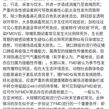
立、行走、采食与饮水，并进一步造成消瘦乃至衰竭而死；
严重的急性感染案例可导致病毒性心肌炎急性发作而致猝
死，除少数病畜鼻孔偶见白色乳状液体流出、蹄冠部呈透明
状环带外，大多数病畜死前几乎无任何可视症状；剖检往往
可见心室肌表面呈带状坏死条纹，故被称作“虎纹斑”坏死。感
染FMDV后，除哺乳期幼畜常见发生大比例猝死外，生长肥
育期的被感染猪发生疑似心肌炎猝死的案例似有日渐增加之
趋势，可给猪场造成重大损失。二、 猪口蹄疫的流行特征猪
口蹄疫具极强之传播能力，属典型的接触性传播类疫病，但
不排除通过空气气囊胶传播（有学者认为，严格地说，后者
亦应归属为接触性传播）。长期以来，FMD被认为季节性发
病传播特征明显，但在大生态环境恶劣、动物社会群体免疫
功能普遍处于紊乱状态背景下，猪FMD似有常态发病趋势。
经长途贩运、应激严重的表观健康猪群在屠场活猪储备栏或
中转仓停留超过48小时的待宰猪，常可见到疑似FMD症状，
应可作为FMDV常态存在的调查依据之一。 一般认为，
在亚洲地区，大规模的疫病流行仍以秋末至春初常见。此种
情况的存在似乎进一步验证了FMD流行的一个重要条件：即