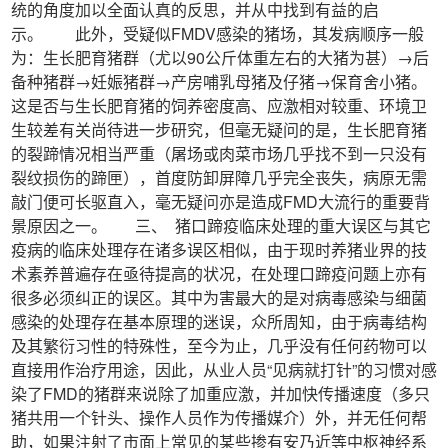
统的角度加以全面认真的反思，并从中找到有益的启
示。 此外，受疑似FMDV感染的猪场，其发病顺序一般
为：生长肥育猪群（尤以90公斤体重左右的大猪为甚）→后
备种猪群→妊娠猪群→产房哺乳母猪及仔猪→保育舍小猪。
这是否与生长肥育猪的饲养密度高、应激相对较重、环境卫
生较差有关尚待进一步研究，但毫无疑问的是，生长肥育猪
的裂蹄情况相当严重（屠场或肉菜市场几乎找不到一只没有
裂纹损伤的蹄匣），首度防卸屏障几乎完全丧失，病原无需
敲门便可长驱直入，毫无疑问亦是造成FMD大流行的重要背
景原因之一。 三、 猪口蹄疫临床处理的重大误区与其它
疫病的临床处理存在诸多误区相似，由于现时养猪业界的技
术素养普遍存在亟待提高的状况，在处理口蹄疫问题上亦有
很多必须纠正的误区。其中为害最大的是对病毒感染与细菌
感染的处理存在基本原理的迷误，众所周知，由于病毒结构
及其繁衍习性的特殊性，至今为止，几乎没有任何药物可以
直接用作治疗用途，因此，从业人员“见病就打针”的习惯对感
染了FMD的猪群来说除了加重应激，并加快传播速度（多只
猪共用一个针头、操作人员作为传播媒介）外，并无任何帮
助，如果注射了市面上常见的某些掺有安乃近等中枢神经系