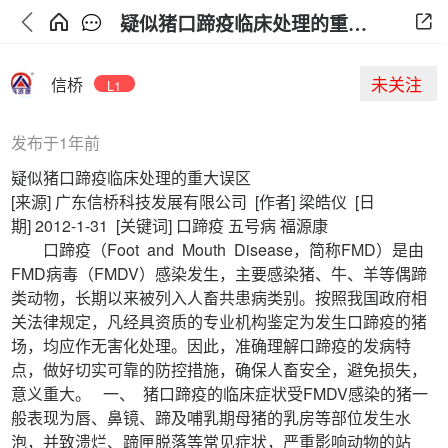
疑似猪口蹄疫临床处理的重大误区
未关注
信桥
L1
发布于1年前
疑似猪口蹄疫临床处理的重大误区
[来源] 广东信桥科技发展有限公司 [作者] 梁皓仪 [日
期] 2012-1-31 [关键词] 口蹄疫 五号病 福源康
口蹄疫（Foot and Mouth Disease，简称FMD）是由
FMD病毒（FMDV）感染发生，主要感染猪、牛、羊等偶蹄
类动物，长期以来被列入人畜共患病类别。按照我国政府相
关法律规定，凡经具资质的专业机构鉴定为发生口蹄疫的猪
场，均应作无害化处理。因此，准确理解口蹄疫的发病特
点，做好切实可靠的防控措施，确保人畜安全，避免损失，
意义重大。 一、 猪口蹄疫的临床症状受FMDV感染的猪一
般表现为唇、鼻镜、蹄及哺乳期母猪的乳房等部位发生水
泡，并致溃烂、蹄匣脱落等常见症状，严重影响动物的站