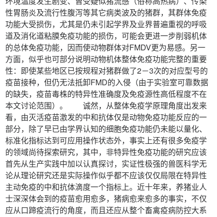
环境温度发生剧变、曾受疑似猪流感（俗称高热病）、传染
性胃肠炎及流行性腹泻等其它病类波及的猪群，其群体免疫
功能大受损伤，尤其是仍未引起学界及业界普遍重视的呼吸
道及消化道粘膜免疫功能的损伤，可能会更进一步削弱机体
的总体免疫功能，因而使动物群体对FMDV更为易感。另一
方面，似乎也可部分说明动物机体整体免疫功能完整的重要
性：即使某些地区已按规程对猪群做了2－3次的对应型号的
疫苗接种，但仍无法抵卸FMD的入侵（由于实验室可靠数据
的缺失，疫苗毒株的特异性准确度及免疫源性高低程度不在
本文讨论范围）。 诚然，从整体免疫学原理角度出发来
看，由灭活疫苗激发的中和抗体仅是动物免疫功能反应的一
部分，除了早已由学界认知的细胞免疫功能仍未能以量化、
标准化指标达到可应用操作状态外，事实上还有很多免疫学
的领域尚待探索研究，其中，非特异性免疫功能的研究应该
首先从生产实践中加以认真探讨，实证性极强的兽医科学无
论从理论研究还是实际操作似乎都不应该仅仅局限在特异性
主动免疫的中和抗体滴度一个指标上。近十年来，养猪业人
士深深体会到的疫苗愈用愈多，猪病愈来愈多的事实，不仅
应从口蹄疫流行的角度，而且还应从整个畜禽疫病防控大系