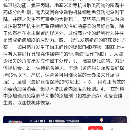
统退热功能、氨基丙啉、地塞米松等抗过敏类药物的所谓中
药成分的针剂，毫无疑问会令动物机体细胞免疫功能急剧下
降，并随之发生不可避免的大批死亡。某些基层兽医认为通
过注射某些抗生素可望控制继发性细菌感染的良好愿望，除
了依然存在本末倒置的误区外，过份商业化的趋利行为往往
是造成猪病加剧的原动力。四、 疑似发病猪群的临床处理方
案 如果猪群发生了尚未确诊的疑似FMD症状（临床上往
往有人将同样具较强传播特征的“水泡病”误作FMD），从减
少损失的角度出发应作如下处理：1． 隔离疑似病猪，减少
传播机会。2． 保持猪舍通风、干燥（舍内相对湿度最好保
持65%以下，产房、保育舍可用烧火盆的土办法来升温驱
湿）、温暖（最好昼夜保持25℃以上）。3． 用真正有效的
消毒药加强消毒，但以不增加舍内湿度为原则。4． 在饲料
中添加确具免疫调节功能的添加剂（如福源康A）和复合维
生素，以加快机体恢复。