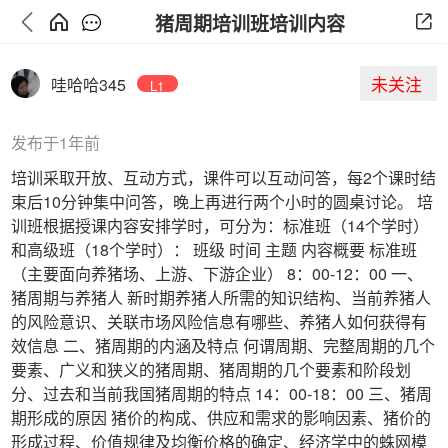
猪周期培训班培训内容
未关注
哇哈哈345
L1
发布于1年前
培训采取开放、互动方式，课件可以互动问答，每2个课时结
束后10分钟集中问答，晚上再进行两个小时的圆桌讨论。 培
训班根据授课内容安排学时，可分为：标准班（14个学时）
和高级班（18个学时）： 班级 时间 主题 内容概要 标准班
（主要面向养猪场、上游、下游企业） 8：00-12：00 一、
猪周期与养猪人 新时期养猪人所需的知识结构、当前养猪人
的风险意识、关联市场风险信息有哪些、养猪人如何获得有
效信息 二、猪周期的内涵及特点 何谓周期、完整周期的几个
要素、广义和狭义的猪周期、猪周期的几个要素和阶段划
分、过去和当前我国猪周期的特点 14：00-18：00 三、猪周
期形成的原因 猪价的构成、供应和需求的影响因素、猪价的
形成过程、价值规律及均衡价格的确定、经济学中的蛛网模