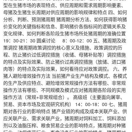
型在生猪市场的表现特点、供应周期和需求周期影响要素、
母猪及生猪生长周期对供应周期的影响规律和特点 四、如何
分析、判断、预测猪周期 猪周期分析方法、如何获得影响猪
价变化的关键指标和信息、影响猪价各指标间的逻辑关系及
变化规律、如何判断各阶段生猪市场所处猪周期的准确位置
19：30-21：30 圆桌讨论 8：00-12：00 五、猪周期及政
策调控 猪周期政策调控的核心意义及措施、政策调控的历
程、防止猪价过低调控措施（收储、母猪补贴等）调控措施
的特点及实际效果、防止猪价过高调控措施（放储、进口猪
肉等）的特点及实际效果，如何看待应对政策调控。 六、养
猪人避险增效操作方法 当前猪产业生产结构及模式、各模式
的生产及供应特点、避险增效常规操作方法有哪些、非常规
操作方法有哪些、不同规模及模式应对猪周期各阶段的实用
操作方法（常规+非常规组合）。 高级班（主要面向屠宰、
贸易、资本市场及宏观研究机构） 14：00-18：00 七、猪周
期对各行业的影响特点 猪产业链的构成及成本关联产业、供
应关联产业、需求关联产业，猪周期对饲料加工、饲料添加
剂以及油脂压榨、粮食贸易企业的影响特点，猪周期对种猪