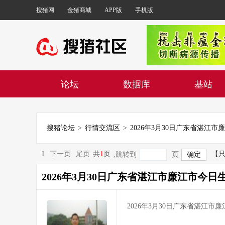
搜猪网
金猪商城
APP版
手机版
论坛
数据库
基站
搜猪论坛
>
行情交流区
>
1
下一页
尾页
共
1
页
【
,跳转到
页
2026年3月30日广东省湛江市廉江市今日
2026年3月30日广东省湛江市廉