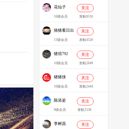
花仙子
关注
16级会员
发帖8316
骑猪看日出
关注
15级会员
发帖4520
猪倌792
关注
10级会员
发帖2849
猪猪侠
关注
086349
10级会员
发帖2444
陈添姿
关注
9级会员
发帖2538
李树昌
关注