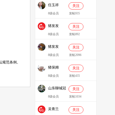
任玉祥
关注
8级会员
发帖935
猪发发
关注
638829
8级会员
发帖892
猪发发
关注
8级会员
发帖2096
坛规范条例
。
猪保姆
关注
909233
8级会员
发帖435
山东聊城冠
关注
县、莘县综
8级会员
发帖1034
合服务站：
吴青兰
冯代林
关注