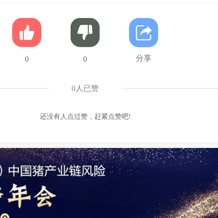
分享
0
0
0
人已赞
还没有人点过赞，赶紧点赞吧!