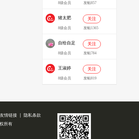
8级会员
发帖857
猪太肥
关注
143814
8级会员
发帖1365
自给自足
关注
8级会员
发帖784
王淑婷
关注
8级会员
发帖819
友情链接
隐私条款
公司版权所有