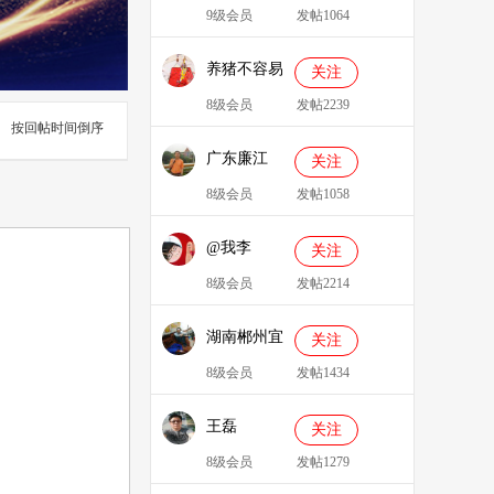
9级会员
发帖1064
养猪不容易
关注
8级会员
发帖2239
按回帖时间倒序
广东廉江
关注
088
8级会员
发帖1058
@我李
关注
8级会员
发帖2214
湖南郴州宜
关注
章县李明广
8级会员
发帖1434
王磊
关注
8级会员
发帖1279