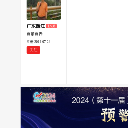
广东廉江
Lv.8
088
自繁自养
注册:2014-07-24
关注