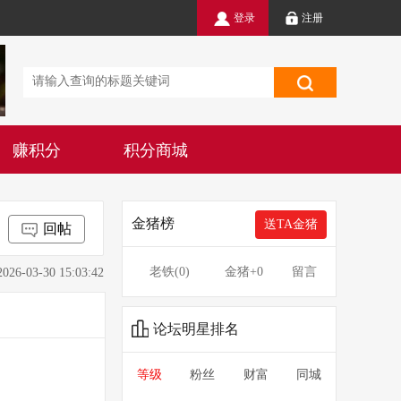
登录
注册
赚积分
积分商城
金猪榜
送TA金猪
回帖
老铁(
0
)
金猪
+0
留言
3-30 15:03:42
论坛明星排名
等级
粉丝
财富
同城