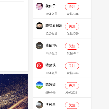
花仙子
关注
16级会员
发帖8316
骑猪看日出
关注
15级会员
发帖4520
猪倌792
关注
10级会员
发帖2852
猪猪侠
关注
086349
10级会员
发帖2444
陈添姿
关注
9级会员
发帖2538
李树昌
关注