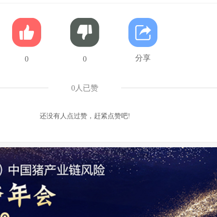
分享
0
0
0
人已赞
还没有人点过赞，赶紧点赞吧!