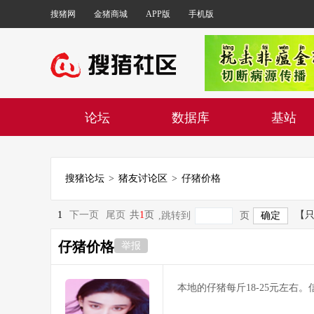
搜猪网
金猪商城
APP版
手机版
论坛
数据库
基站
搜猪论坛
>
猪友讨论区
>
仔猪价格
1
下一页
尾页
共
1
页
【
,跳转到
页
仔猪价格
举报
本地的仔猪每斤18-25元左右。