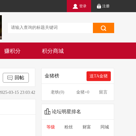
登录
注册
赚积分
积分商城
金猪榜
送TA金猪
回帖
老铁(
0
)
金猪
+0
留言
3-15 23:03:42
论坛明星排名
等级
粉丝
财富
同城