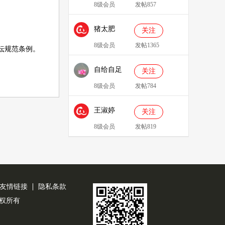
8级会员
发帖857
猪太肥
关注
143814
8级会员
发帖1365
坛规范条例
。
自给自足
关注
8级会员
发帖784
王淑婷
关注
8级会员
发帖819
友情链接
隐私条款
公司版权所有