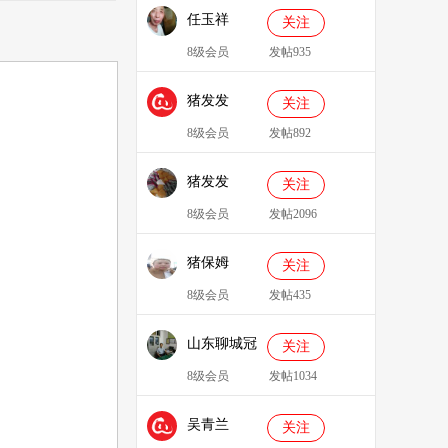
任玉祥
关注
8级会员
发帖935
猪发发
关注
638829
8级会员
发帖892
猪发发
关注
8级会员
发帖2096
猪保姆
关注
909233
8级会员
发帖435
山东聊城冠
关注
县、莘县综
8级会员
发帖1034
合服务站：
吴青兰
冯代林
关注