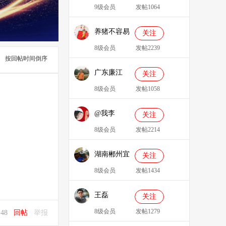
9级会员
发帖1064
养猪不容易
关注
8级会员
发帖2239
按回帖时间倒序
广东廉江
关注
088
8级会员
发帖1058
@我李
关注
8级会员
发帖2214
湖南郴州宜
关注
章县李明广
8级会员
发帖1434
王磊
关注
8级会员
发帖1279
1:48
回帖
举报