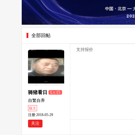
全部回帖
支持报价
骑猪看日
Lv.15
出
自繁自养
版主
注册:2018-05-29
关注