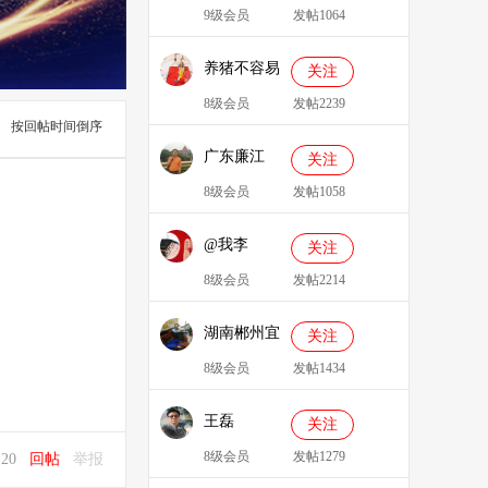
9级会员
发帖1064
养猪不容易
关注
8级会员
发帖2239
按回帖时间倒序
广东廉江
关注
088
8级会员
发帖1058
@我李
关注
8级会员
发帖2214
湖南郴州宜
关注
章县李明广
8级会员
发帖1434
王磊
关注
8级会员
发帖1279
4:20
回帖
举报