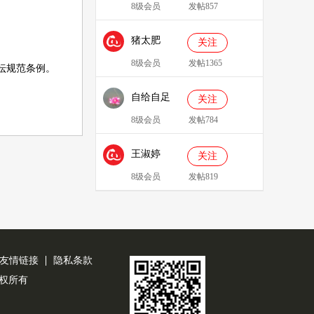
8级会员
发帖857
猪太肥
关注
143814
8级会员
发帖1365
坛规范条例
。
自给自足
关注
8级会员
发帖784
王淑婷
关注
8级会员
发帖819
友情链接
隐私条款
公司版权所有