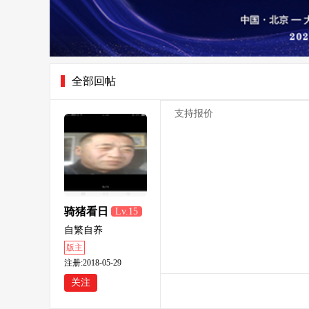
全部回帖
支持报价
骑猪看日
Lv.15
出
自繁自养
版主
注册:2018-05-29
关注