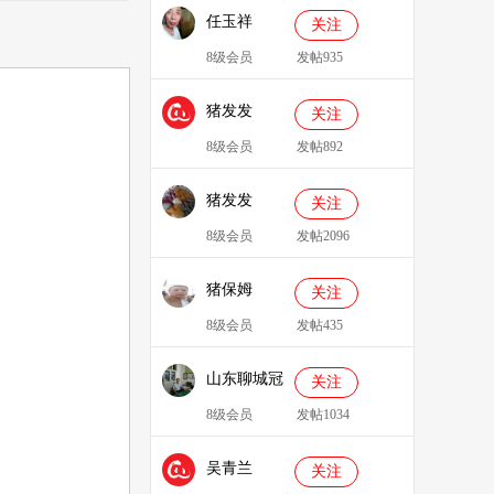
任玉祥
关注
8级会员
发帖935
猪发发
关注
638829
8级会员
发帖892
猪发发
关注
8级会员
发帖2096
猪保姆
关注
909233
8级会员
发帖435
山东聊城冠
关注
县、莘县综
8级会员
发帖1034
合服务站：
吴青兰
冯代林
关注