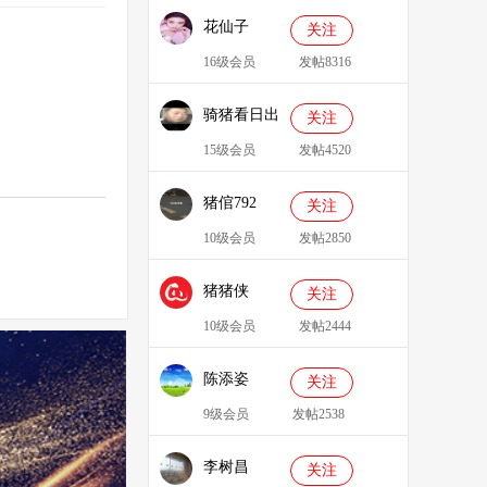
花仙子
关注
16级会员
发帖8316
骑猪看日出
关注
15级会员
发帖4520
猪倌792
关注
10级会员
发帖2850
猪猪侠
关注
086349
10级会员
发帖2444
陈添姿
关注
9级会员
发帖2538
李树昌
关注