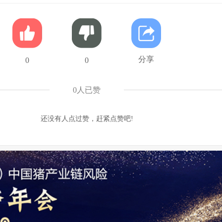
分享
0
0
0
人已赞
还没有人点过赞，赶紧点赞吧!