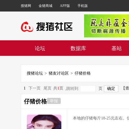
搜猪网
金猪商城
APP版
手机版
论坛
数据库
基站
搜猪论坛
>
猪友讨论区
>
仔猪价格
1
下一页
尾页
共
1
页
【
,跳转到
页
仔猪价格
举报
本地的仔猪每斤18-25元左右。