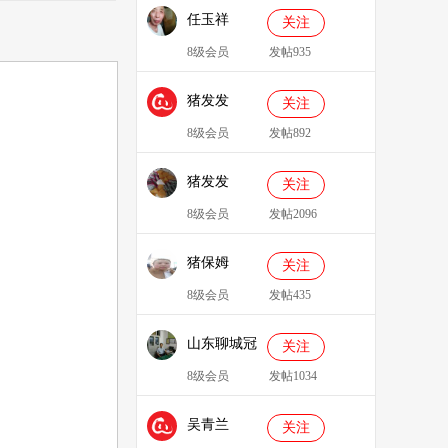
任玉祥
关注
8级会员
发帖935
猪发发
关注
638829
8级会员
发帖892
猪发发
关注
8级会员
发帖2096
猪保姆
关注
909233
8级会员
发帖435
山东聊城冠
关注
县、莘县综
8级会员
发帖1034
合服务站：
吴青兰
冯代林
关注