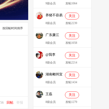
9级会员
发帖1064
养猪不容易
关注
8级会员
发帖2239
按回帖时间倒序
广东廉江
关注
088
8级会员
发帖1058
@我李
关注
8级会员
发帖2214
湖南郴州宜
关注
章县李明广
8级会员
发帖1434
王磊
关注
8级会员
发帖1279
3:56
回帖
举报