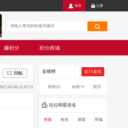
登录
注册
赚积分
积分商城
金猪榜
送TA金猪
回帖
老铁(
0
)
金猪
+0
留言
3-06 22:03:31
论坛明星排名
等级
粉丝
财富
同城