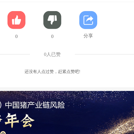
分享
0
0
0
人已赞
还没有人点过赞，赶紧点赞吧!