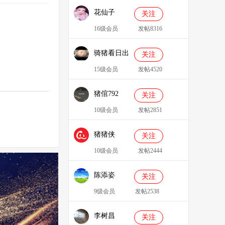
花仙子
关注
16级会员
发帖8316
骑猪看日出
关注
15级会员
发帖4520
猪倌792
关注
10级会员
发帖2851
猪猪侠
关注
086349
10级会员
发帖2444
陈添姿
关注
9级会员
发帖2538
李树昌
关注