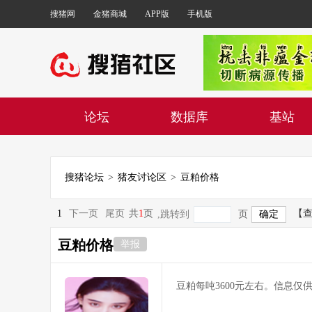
搜猪网
金猪商城
APP版
手机版
论坛
数据库
基站
搜猪论坛
>
猪友讨论区
>
豆粕价格
1
下一页
尾页
共
1
页
【
,跳转到
页
豆粕价格
举报
豆粕每吨3600元左右。信息仅供