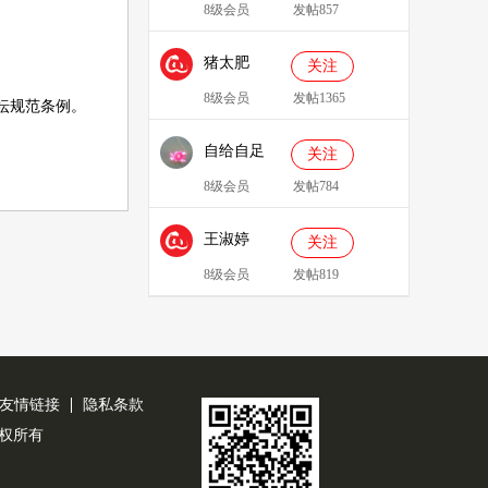
8级会员
发帖857
猪太肥
关注
143814
8级会员
发帖1365
坛规范条例
。
自给自足
关注
8级会员
发帖784
王淑婷
关注
8级会员
发帖819
友情链接
隐私条款
公司版权所有