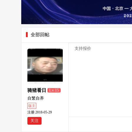
全部回帖
支持报价
骑猪看日
Lv.15
出
自繁自养
版主
注册:2018-05-29
关注