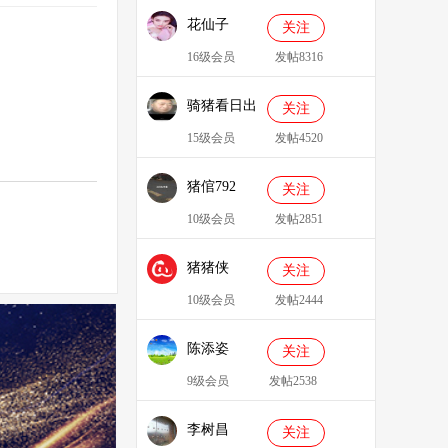
花仙子
关注
16级会员
发帖8316
骑猪看日出
关注
15级会员
发帖4520
猪倌792
关注
10级会员
发帖2851
猪猪侠
关注
086349
10级会员
发帖2444
陈添姿
关注
9级会员
发帖2538
李树昌
关注