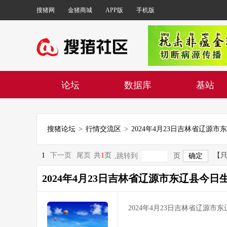
搜猪网
金猪商城
APP版
手机版
论坛
数据库
基站
搜猪论坛
>
行情交流区
>
1
下一页
尾页
共
1
页
【
,跳转到
页
2024年4月23日吉林省辽源市东辽县今日
2024年4月23日吉林省辽源市东