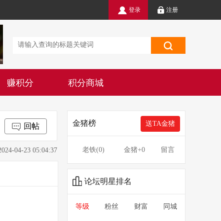
登录
注册
赚积分
积分商城
金猪榜
送TA金猪
回帖
老铁(
0
)
金猪
+0
留言
4-23 05:04:37
论坛明星排名
等级
粉丝
财富
同城