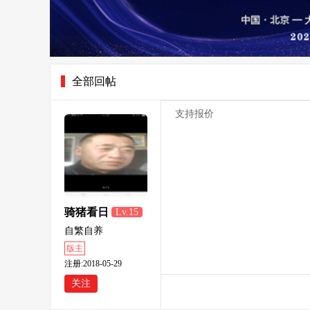
全部回帖
支持报价
骑猪看日
Lv.15
出
自繁自养
版主
注册:2018-05-29
关注