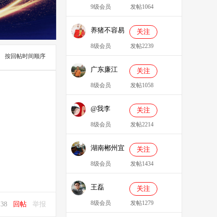
9级会员
发帖1064
养猪不容易
关注
8级会员
发帖2239
按回帖时间顺序
广东廉江
关注
088
8级会员
发帖1058
@我李
关注
8级会员
发帖2214
湖南郴州宜
关注
章县李明广
8级会员
发帖1434
王磊
关注
8级会员
发帖1279
8:38
回帖
举报