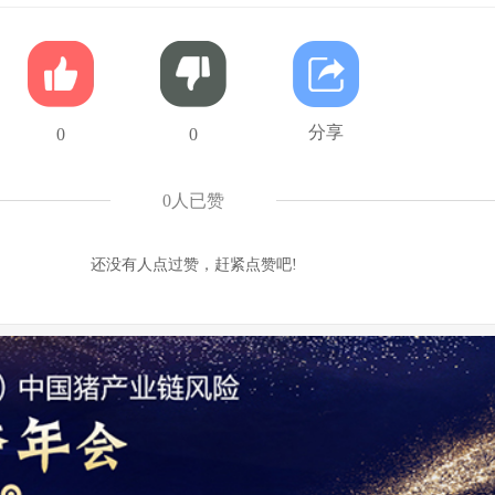
分享
0
0
0
人已赞
还没有人点过赞，赶紧点赞吧!