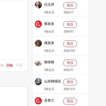
任玉祥
关注
8级会员
发帖935
猪发发
关注
638829
8级会员
发帖892
猪发发
关注
8级会员
发帖2096
猪保姆
关注
0:36
回帖
举报
909233
8级会员
发帖435
山东聊城冠
关注
县、莘县综
8级会员
发帖1034
合服务站：
吴青兰
冯代林
关注