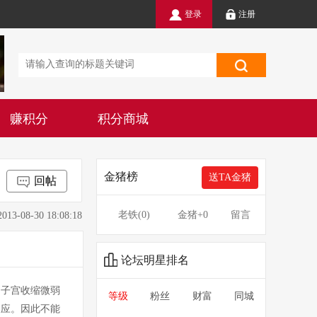
登录
注册
赚积分
积分商城
金猪榜
送TA金猪
回帖
老铁(
0
)
金猪
+0
留言
8-30 18:08:18
论坛明星排名
子宫收缩微弱
等级
粉丝
财富
同城
反应。因此不能