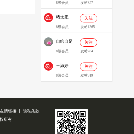
8级会员
发帖857
猪太肥
关注
143814
8级会员
发帖1365
自给自足
关注
8级会员
发帖784
王淑婷
关注
8级会员
发帖819
友情链接
隐私条款
公司版权所有