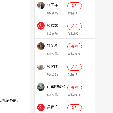
任玉祥
关注
8级会员
发帖935
猪发发
关注
638829
8级会员
发帖892
猪发发
关注
8级会员
发帖2096
猪保姆
关注
909233
8级会员
发帖435
山东聊城冠
关注
县、莘县综
8级会员
发帖1034
坛规范条例
。
合服务站：
吴青兰
冯代林
关注