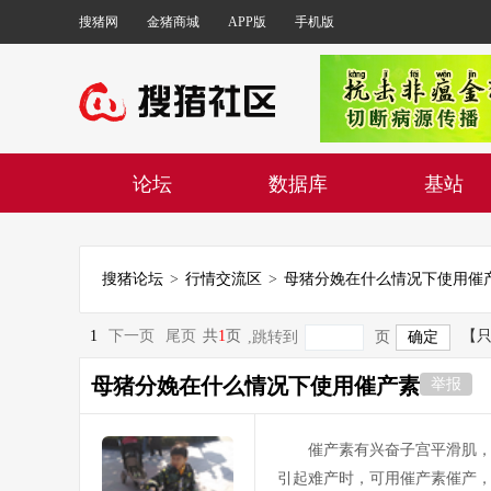
搜猪网
金猪商城
APP版
手机版
论坛
数据库
基站
搜猪论坛
>
行情交流区
>
母猪分娩在什么情况下使用催
1
下一页
尾页
共
1
页
【
,跳转到
页
母猪分娩在什么情况下使用催产素
举报
催产素有兴奋子宫平滑肌，引
引起难产时，可用催产素催产