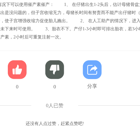
下可以使用催产素催产： 1、 在仔猪出生1-2头后，估计母猪骨盆
娩出是没问题的，但子宫收缩无力，母猪长时间有努责而不能产出仔猪时
素，使子宫增强收缩力促使胎儿娩出。 2、 在人工助产的情况下，进
未下来时可使用。 3、胎衣不下。产仔1-3小时即可排出胎衣，若3小
产素，2小时后可重复注射一次。
分享
0
0
0
人已赞
还没有人点过赞，赶紧点赞吧!