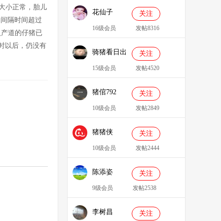
大小正常，胎儿
花仙子
关注
（间隔时间超过
16级会员
发帖8316
入产道的仔猪已
时以后，仍没有
骑猪看日出
关注
15级会员
发帖4520
猪倌792
关注
10级会员
发帖2849
猪猪侠
关注
086349
10级会员
发帖2444
陈添姿
关注
9级会员
发帖2538
李树昌
关注