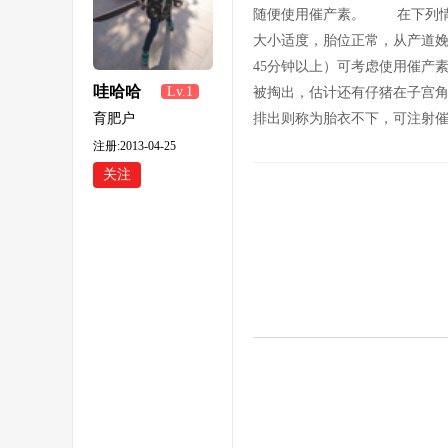
随便使用催产素。 在下列情况
大小适度，胎位正常，从产道
45分钟以上）可考虑使用催产
哇哈哈
Lv.1
被掏出，估计还有仔猪在子宫角
345
育肥户
排出则称为胎衣不下，可注射催
注册:2013-04-25
关注