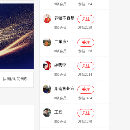
9级会员
发帖1064
养猪不容易
关注
8级会员
发帖2239
广东廉江
关注
088
8级会员
发帖1058
@我李
关注
8级会员
发帖2214
按回帖时间倒序
湖南郴州宜
关注
章县李明广
8级会员
发帖1434
王磊
关注
8级会员
发帖1279