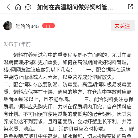
如何在高温期间做好饲料管理应注意的事项
未关注
哇哈哈345
L1
发布于1年前
饲料在养殖过程中的重要程度是不言而喻的，尤其在高
温期管理好饲料更加重要。如何在高温期间做好饲料管理，
猪e网网友建议应做到以下几点： 一、配合饲料在运输
中要防止雨淋或人为弄湿，以免营养成分溶解散失。
二、配合饲料存放要防潮、防霉变。高温期饲料极易发霉变
质，饲料应保存在干燥、通风的地方，在仓库中存放时应离
地面30厘米以上，且不能靠墙。 三、配合饲料要注意保
质期。饲料应先购先用，力求在保质期内用完，自产饲料应
有计划。不可图便宜使用过期的或低劣的配合饲料，因其营
养成份达不到要求，且可能变质，会对虾蟹生长不利，并污
染水质、池底。 四、活的贝类应及时投喂。 五、鲜
杂鱼投喂应避开中午高温，加冰保鲜，切忌投喂变质的杂鱼