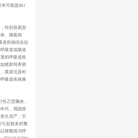
有可能是由1
，特别容易忽
原体、猪瘟病
吸道疾病综合征
上呼吸道或肠道
明显的呼吸道疾
，如猪群饲养密
差，粪尿没及时
猪呼吸道疾病暴
行性乙型脑炎、
0年代，我国曾
猪发生流产，引
染引起较多的繁
前以猪繁殖与呼