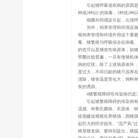
引起猪呼吸道疾病的原因是多方
种或2种以l:的病毒，1种或2
细菌共同感染引起，出现呼
另外，饲养管理和环境应激因
视饲养管理和环境作用这个重
毒、猪繁殖与呼吸综合征病毒、
的也可以是继发性病原体，如
带菌比较普遍，一旦有使猪机
病的症状。除了上述病原体外
度过大，不同日龄的猪只混养
清除，猪舍温度变化大，饲料
发的诱因。
4猪繁殖障碍性传染病仍是
引起猪繁殖障碍的传染病有猪
流感、布鲁氏菌病、衣原体、钩
提倡建设规模化养猪场，因猪
起巨大的经济损失。“流产风”
殖母猪发病。要特别提出，猪