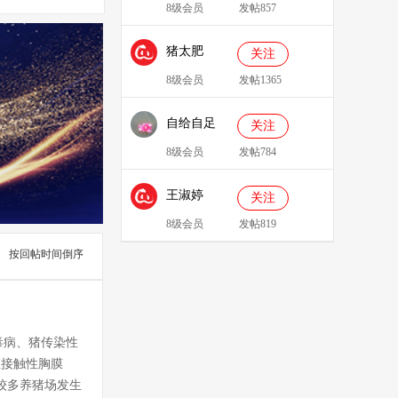
8级会员
发帖857
猪太肥
关注
143814
8级会员
发帖1365
自给自足
关注
8级会员
发帖784
王淑婷
关注
8级会员
发帖819
按回帖时间倒序
毒病、猪传染性
性接触性胸膜
较多养猪场发生