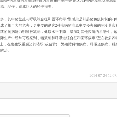
细胞体病造成的繁殖障碍较为普遍和严重j特别是这几种病原发生双重感染
死胎、弱仔，造成巨大的经济损失。
，其中猪繁殖与呼吸综合征和圆环病毒2型感染是引起猪免疫抑制的2种
成了相当大的危害，更主要的是这2种疾病的病原主要侵害猪的免疫器官
，猪的抗病能力明显被减弱，健康水平下降，增加对其他疾病的易感性，
际生产中经常可观察到，猪繁殖和呼吸道综合征和圆环病毒2型在较多养
以上，在发生双重感染的猪场(或猪群)，繁殖障碍性疾病、呼吸道疾病、继
和防治。
2014-07-24 12:0