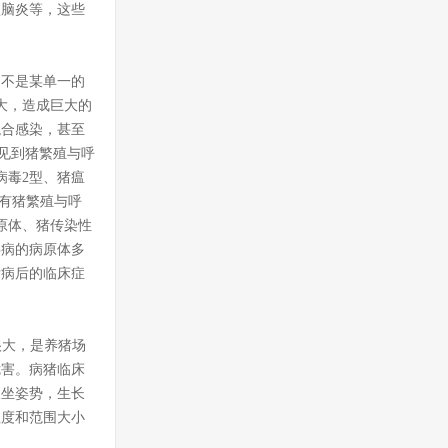
型脑炎等，这些
不是某单一的
大，造成巨大的
混合感染，甚至
见到猪繁殖与呼
病毒2型、猪瘟
有猪繁殖与呼
原体、猪传染性
毒病的病原体多
发病后的临床症
很大，是养猪场
危害。病猪临床
犬坐姿势，生长
程度和范围大小