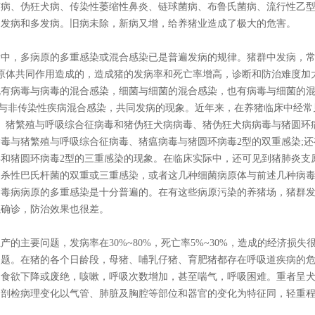
菌病、伪狂犬病、传染性萎缩性鼻炎、链球菌病、布鲁氏菌病、流行性乙
常发病和多发病。旧病未除，新病又增，给养猪业造成了极大的危害。
，多病原的多重感染或混合感染已是普遍发病的规律。猪群中发病，常
原体共同作用造成的，造成猪的发病率和死亡率增高，诊断和防治难度加
既有病毒与病毒的混合感染，细菌与细菌的混合感染，也有病毒与细菌的
或与非传染性疾病混合感染，共同发病的现象。近年来，在养猪临床中经常
、猪繁殖与呼吸综合征病毒和猪伪狂犬病病毒、猪伪狂犬病病毒与猪圆环
毒与猪繁殖与呼吸综合征病毒、猪瘟病毒与猪圆环病毒2型的双重感染;还
和猪圆环病毒2型的三重感染的现象。在临床实际中，还可见到猪肺炎支
多杀性巴氏杆菌的双重或三重感染，或者这几种细菌病原体与前述几种病
病毒病病原的多重感染是十分普遍的。在有这些病原污染的养猪场，猪群
以确诊，防治效果也很差。
主要问题，发病率在30%~80%，死亡率5%~30%，造成的经济损失
问题。在猪的各个日龄段，母猪、哺乳仔猪、育肥猪都存在呼吸道疾病的
，食欲下降或废绝，咳嗽，呼吸次数增加，甚至喘气，呼吸困难。重者呈
。剖检病理变化以气管、肺脏及胸腔等部位和器官的变化为特征同，轻重