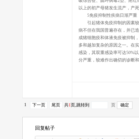
吸综合征、圆环病毒2型、附红
以上的初产母猪发生流产，产
5免疫抑制性疾病日渐严重
引起猪体免疫抑制的因素较多
病不但在我国普遍存在，并已造
成猪细胞疫和体液免疫被抑制
多和越加复杂的原因之一。在实
感染，其双重感染率可达50%
分严重，较难作出确切的诊断
1
下一页
尾页
共
1
页
,跳转到
页
回复帖子