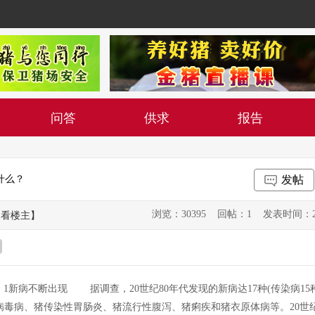
问答
供求
报告
什么？
发帖
浏览：30395 回帖：1 发表时间：2013-0
只看楼主】
新病不断出现 据调查，20世纪80年代发现的新病达17种(传染病15
小病毒病、猪传染性胃肠炎、猪流行性腹泻、猪痢疾和猪衣原体病等。20世纪