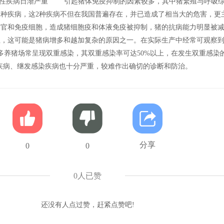
性疾病日渐严重 引起猪体免疫抑制的因素较多，其中猪繁殖与呼吸综
2种疾病，这2种疾病不但在我国普遍存在，并已造成了相当大的危害，更
器官和免疫细胞，造成猪细胞疫和体液免疫被抑制，猪的抗病能力明显被
性，这可能是猪病增多和越加复杂的原因之一。在实际生产中经常可观察
多养猪场常呈现双重感染，其双重感染率可达50%以上，在发生双重感染
疾病、继发感染疾病也十分严重，较难作出确切的诊断和防治。
分享
0
0
0
人已赞
还没有人点过赞，赶紧点赞吧!