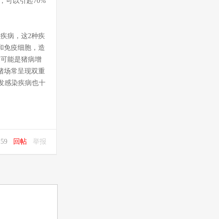
，可以引起70%
疾病，这2种疾
和免疫细胞，造
这可能是猪病增
猪场常呈现双重
发感染疾病也十
7:59
回帖
举报