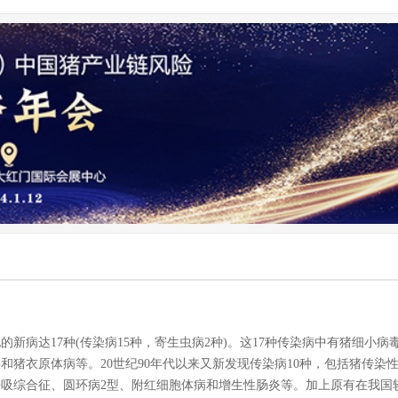
新病达17种(传染病15种，寄生虫病2种)。这17种传染病中有猪细小病
和猪衣原体病等。20世纪90年代以来又新发现传染病10种，包括猪传染
吸综合征、圆环病2型、附红细胞体病和增生性肠炎等。加上原有在我国