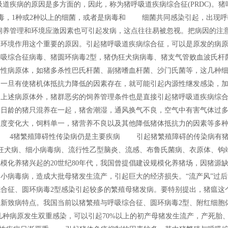
疾病的原因是多方面的，因此，称为猪呼吸道疾病综合征(PRDC)。猪
的病毒，1种或2种以上的细菌，或者是病毒和 细菌共同感染引起，出现
养管理和环境应激因素也可引起发病，这点往往易被忽视。把病因的注
和环境作用这个重要的原因。引起猪呼吸道疾病综合征，可以是原发的病
吸综合征病毒、猪圆环病毒2型，猪伪狂犬病病毒、猪支气管败血波氏杆
发性病原体，如猪多杀性巴氏杆菌、副猪嗜血杆菌、沙门氏菌等，这几种
，一旦有使猪机体抵抗力降低的因素存在，就可能引起内源性继发感染，
了上述病原体外，猪群恶劣的饲养管理条件也是直接引起猪呼吸道疾病综
同日龄的猪只混养在一起，猪舍潮湿，通风换气不良，空气中有害气体过
温度变化大，饲料单一，猪营养不良以及其他降低猪体抵抗力的因素等多
 4猪繁殖障碍性传染病仍是主要疾病 引起猪繁殖障碍的传染病有猪
狂犬病、细小病毒病、流行性乙型脑炎、流感、布鲁氏菌病、衣原体、钩
模化养猪兴起的20世纪80年代，我国曾提倡建设规模化养猪场，因猪源
小病毒病，造成大批母猪发生流产，引起巨大的经济损失。“流产风”过
合征、圆环病毒2型感染引起较多的繁殖母猪发病。要特别提出，猪瘟这
新致病特点。我国当前以猪繁殖与呼吸综合征、圆环病毒2型、附红细胞
几种病原发生双重感染，可以引起70%以上的初产母猪发生流产，产死胎