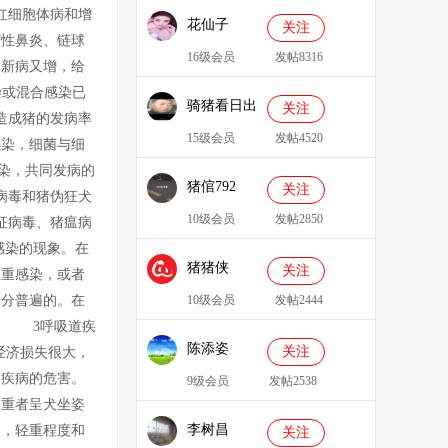
红细胞体病和增
花仙子
关注
缩性鼻炎、链球
16级会员
发帖8316
，新病又增，给
或混合感染已
骑猪看日出
关注
造成猪的发病率
15级会员
发帖4520
感染，细菌与细
染，共同发病的
猪倌792
关注
病毒和猪伪狂犬
10级会员
发帖2850
征病毒、猪瘟病
感染的现象。在
猪猪侠
关注
三重感染，或者
086349
十分普遍的。在
10级会员
发帖2444
。 3呼吸道疾
陈添姿
关注
经济损失很大，
道疾病的危害。
9级会员
发帖2538
。重者呈犬坐姿
李树昌
同，轻重程度和
关注