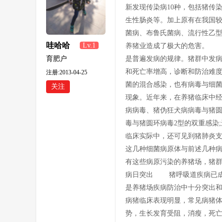
新发现传染病10种，包括猪传
生性肠炎等。加上原有在我国
菌病、布鲁氏菌病、流行性乙
哇哈哈
Lv.1
养猪业造成了极大的危害。 
345
育肥户
是普遍发病的规律。猪群中发病
和死亡率增高，诊断和防治难
注册:2013-04-25
菌的混合感染，也有病毒与细菌
关注
现象。近年来，在养猪临床中经
病病毒、猪伪狂犬病病毒与猪圆
毒与猪圆环病毒2型的双重感染
临床实际中，还可见到猪肺炎
这几种细菌病原体与前述几种
有这些病原污染的养猪场，猪
病日突出 猪呼吸道疾病已成为
是养猪场疾病防治中十分突出
病猪临床表现明显，常见病猪
势，生长发育受阻，消瘦，死