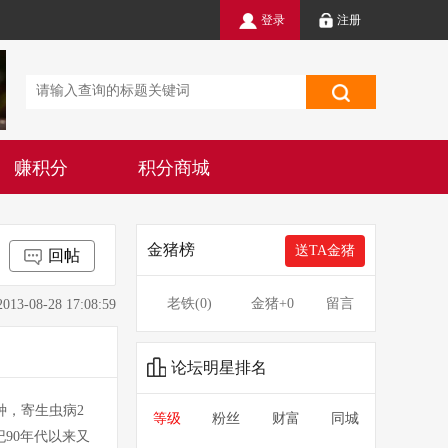
登录
注册
赚积分
积分商城
金猪榜
送TA金猪
回帖
老铁(
0
)
金猪
+0
留言
8-28 17:08:59
论坛明星排名
种，寄生虫病2
等级
粉丝
财富
同城
90年代以来又