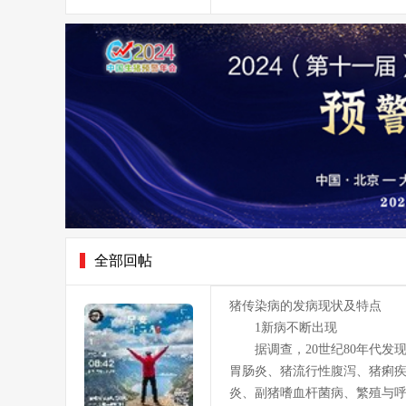
全部回帖
猪传染病的发病现状及特点
1新病不断出现
据调查，20世纪80年代发现的
胃肠炎、猪流行性腹泻、猪痢疾
炎、副猪嗜血杆菌病、繁殖与呼