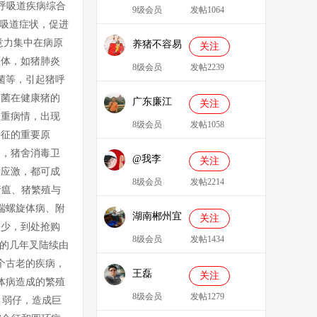
呼吸道疾病综合
9级会员
发帖1064
呼吸道症状，促进
意力集中在病原
养猪不容易
关注
原体，如猪肺炎
8级会员
发帖2239
菌等，引起猪呼
细菌在健康猪的
广东廉江
关注
加重病情，出现
088
8级会员
发帖1058
合征的重要原
多，猪舍消毒卫
@我李
关注
种应激，都可成
8级会员
发帖2214
瘟、猪繁殖与
端螺旋体病、附
湖南郴州宜
关注
缺少，到处抢购
章县李明广
8级会员
发帖1434
后的几年叉陆续由
个古老的疾病，
王磊
关注
体病造成的繁殖
8级会员
发帖1279
、弱仔，造成巨