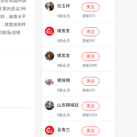
合征和圆环病
任玉祥
关注
主要的是这2种
8级会员
发帖935
减弱，健康水平
到，猪繁殖和呼
猪发发
关注
的猪场(或猪
638829
8级会员
发帖892
猪发发
关注
8级会员
发帖2096
猪保姆
关注
909233
8级会员
发帖435
山东聊城冠
关注
县、莘县综
8级会员
发帖1034
合服务站：
吴青兰
冯代林
关注