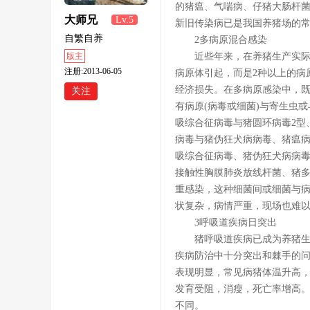
的猪瘟、气喘病、仔猪大肠杆
大师兄
Lv.5
新旧传染病已是我国养猪场的
自繁自养
2多病原混合感染
版主
近些年来，在养猪生产实际中
注册:2013-06-05
病原体引起，而是2种以上的病
经济损失。在多病原感染中，
关注
有病原(病毒或细菌)与寄生虫
吸综合征病毒与猪圆环病毒2型
病毒与猪伪狂犬病病毒、猪瘟病
吸综合征病毒、猪伪狂犬病病毒
接触性胸膜肺炎放线杆菌、猪
重感染，这种细菌间或细菌与
状复杂，病情严重，现场也难
3呼吸道疾病日突出
猪呼吸道疾病已成为养猪生产的
疾病防治中十分突出和棘手的
表现明显，常见病猪体温升高
发育受阻，消瘦，死亡率增高
不同。