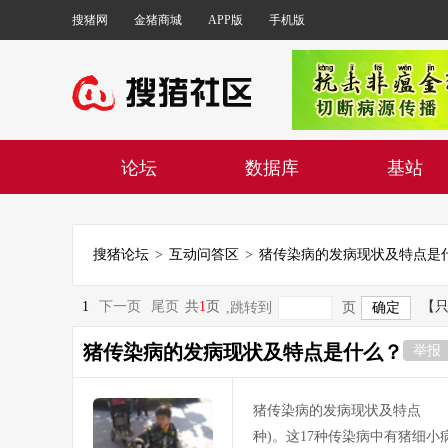
搜猪网
金猪商城
APP版
手机版
论坛
数据库
基站
搜猪论坛
>
互动问答区
>
猪传染病的发病现状及特点是
1
下一页
尾页
共
1
页
【
,跳转到
页
猪传染病的发病现状及特点是什么？
举报
猪传染病的发病现状及特点 1
种)。这17种传染病中有猪细