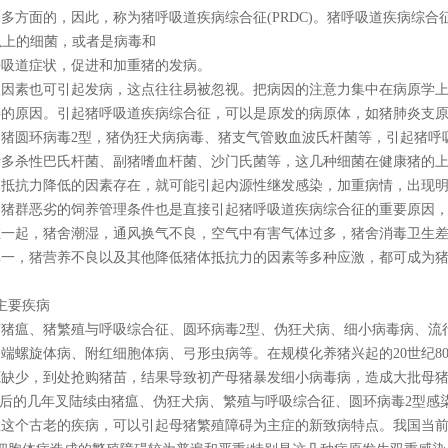
面的，因此，称为猪呼吸道疾病综合征(PRDC)。猪呼吸道疾病综合征
种以上的细菌，或者是病毒和
吸道症状，促进和加重猪的发病。
素也可引起发病，这点往往易被忽视。把病因的注意力集中在病原学上
要的原因。引起猪呼吸道疾病综合征，可以是原发的病原体，如猪肺炎支
猪圆环病毒2型，猪伪狂犬病病毒、猪支气管败血波氏杆菌等，引起猪呼
猪多杀性巴氏杆菌、副猪嗜血杆菌、沙门氏菌等，这几种细菌在健康猪的
体抵抗力降低的因素存在，就可能引起内源性继发感染，加重病情，出现
，猪群恶劣的饲养管理条件也是直接引起猪呼吸道疾病综合征的重要原因
在一起，猪舍潮湿，通风换气不良，空气中有害气体过多，猪舍消毒卫生
单一，猪营养不良以及其他降低猪体抵抗力的因素等多种应激，都可成为
主要疾病
瘟、猪繁殖与呼吸综合征、圆环病毒2型、伪狂犬病、细小病毒病、流
端螺旋体病、附红细胞体病、弓形虫病等。在规模化养猪兴起的20世纪8
源缺少，到处抢购猪苗，结果导致初产母猪暴发细小病毒病，造成大批母
过后的几年叉陆续由猪瘟、伪狂犬病、繁殖与呼吸综合征、圆环病毒2型感
瘟这个古老的疾病，可以引起母猪繁殖障碍为主症的新致病特点。我国当