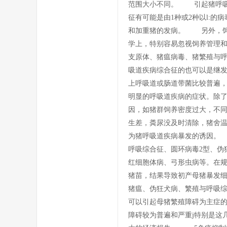
范围大小不同。 引起猪呼吸道
征有可能是由1种或2种以l:
和加重猪的发病。 另外，饲
学上，特别容易忽视饲养管理
支原体、猪瘟病毒、猪繁殖与呼
吸道疾病综合征的也可以是继
上呼吸道或肠道带菌比较普遍
明显的呼吸道疾病的症状。除
因，如猪群饲养密度过大，不
生差，粪尿没及时清除，猪舍
为猪呼吸道疾病暴发的诱因。
呼吸综合征、圆环病毒2型、伪
红细胞体病、弓形虫病等。在规
猪苗，结果导致初产母猪暴发细
猪瘟、伪狂犬病、繁殖与呼吸综
可以引起母猪繁殖障碍为主症的
障碍较为普遍和严重j特别是这