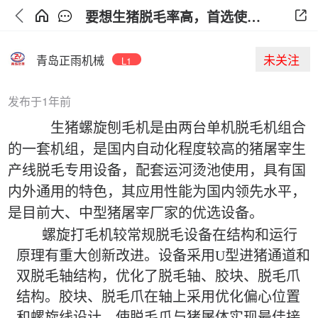
要想生猪脱毛率高，首选使用螺旋刨毛机！
未关注
青岛正雨机械
L1
发布于1年前
生猪螺旋刨毛机
是由两台单机
脱毛机
组合
的一套机组
，
是国内自动化程度较高的
猪屠宰生
产线
脱毛
专用设备，
配套运河烫池使用，
具有国
内外
通用的
特色，其应用性能为国内领先水平，
是目前大、中型猪屠宰厂家的
优
选设备。
螺旋打毛机较常规脱毛
设备
在结构和运行
原理有
重大
创新改进
。设备采用
U
型进猪通道和
双脱毛轴结构，优化了脱毛轴、胶块、脱毛爪
结构。胶块、脱毛爪在轴上采用优化偏心位置
和螺旋线设计，使脱毛爪与猪屠体实现最佳接