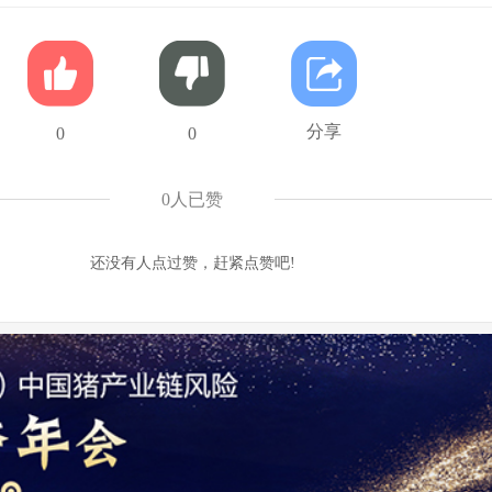
分享
0
0
0
人已赞
还没有人点过赞，赶紧点赞吧!