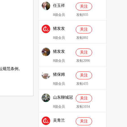
任玉祥
关注
8级会员
发帖935
猪发发
关注
638829
8级会员
发帖892
猪发发
关注
8级会员
发帖2096
坛规范条例
。
猪保姆
关注
909233
8级会员
发帖435
山东聊城冠
关注
县、莘县综
8级会员
发帖1034
合服务站：
吴青兰
冯代林
关注