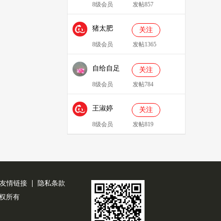
8级会员
发帖857
猪太肥
关注
143814
8级会员
发帖1365
自给自足
关注
8级会员
发帖784
王淑婷
关注
8级会员
发帖819
友情链接
隐私条款
公司版权所有