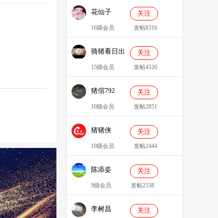
花仙子
关注
16级会员
发帖8316
骑猪看日出
关注
15级会员
发帖4520
猪倌792
关注
10级会员
发帖2851
猪猪侠
关注
086349
10级会员
发帖2444
陈添姿
关注
9级会员
发帖2538
李树昌
关注