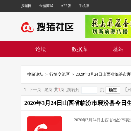
搜猪网
金猪商城
APP版
手机版
论坛
数据库
基站
搜猪论坛
>
行情交流区
>
1
下一页
尾页
共
1
页
【
,跳转到
页
2020年3月24日山西省临汾市襄汾县今日
2020年3月24日山西省临汾市襄