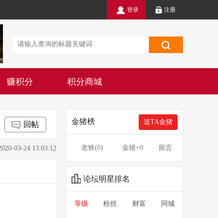
登录
注册
赚积分
积分商城
金猪榜
送TA金猪
回帖
老铁(
0
)
金猪
+0
留言
3-24 13:03:12
论坛明星排名
等级
粉丝
财富
同城