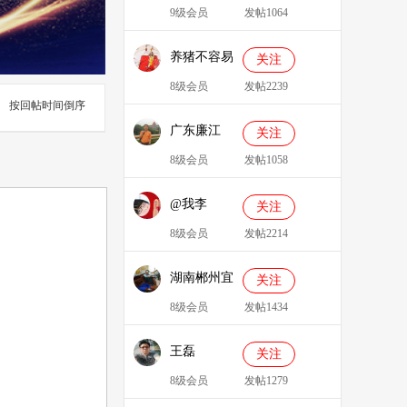
9级会员
发帖1064
养猪不容易
关注
8级会员
发帖2239
按回帖时间倒序
广东廉江
关注
088
8级会员
发帖1058
@我李
关注
8级会员
发帖2214
湖南郴州宜
关注
章县李明广
8级会员
发帖1434
王磊
关注
8级会员
发帖1279