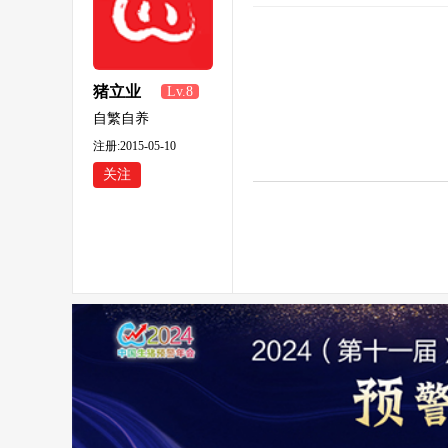
猪立业
Lv.8
836
自繁自养
注册:2015-05-10
关注