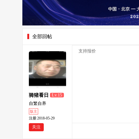
全部回帖
支持报价
骑猪看日
Lv.15
出
自繁自养
版主
注册:2018-05-29
关注