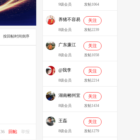
9级会员
发帖1064
养猪不容易
关注
8级会员
发帖2239
按回帖时间倒序
广东廉江
关注
088
8级会员
发帖1058
@我李
关注
8级会员
发帖2214
湖南郴州宜
关注
章县李明广
8级会员
发帖1434
王磊
关注
8级会员
发帖1279
2:36
回帖
举报