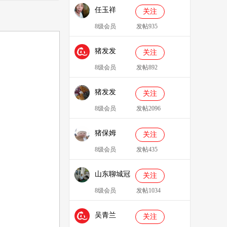
任玉祥
关注
8级会员
发帖935
猪发发
关注
638829
8级会员
发帖892
猪发发
关注
8级会员
发帖2096
猪保姆
关注
909233
8级会员
发帖435
山东聊城冠
关注
县、莘县综
8级会员
发帖1034
合服务站：
吴青兰
冯代林
关注