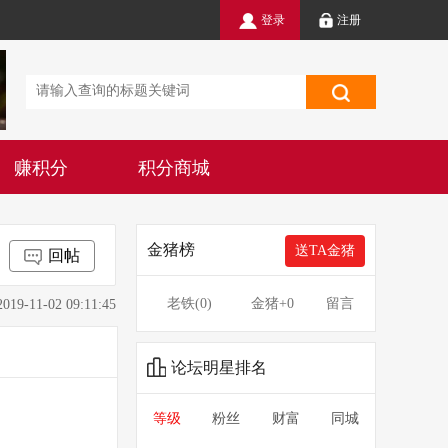
登录
注册
赚积分
积分商城
金猪榜
送TA金猪
回帖
老铁(
0
)
金猪
+0
留言
1-02 09:11:45
论坛明星排名
等级
粉丝
财富
同城