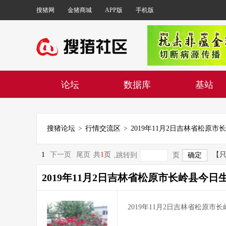
搜猪网
金猪商城
APP版
手机版
论坛
数据库
基站
搜猪论坛
>
行情交流区
>
1
下一页
尾页
共
1
页
【
,跳转到
页
2019年11月2日吉林省松原市长岭县今日
2019年11月2日吉林省松原市长