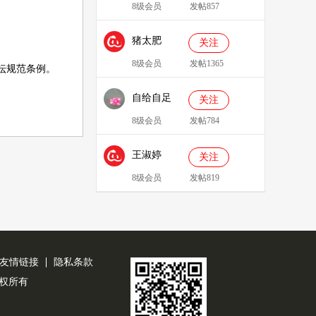
8级会员
发帖857
猪太肥
关注
143814
8级会员
发帖1365
坛规范条例
。
自给自足
关注
8级会员
发帖784
王淑婷
关注
8级会员
发帖819
友情链接
隐私条款
公司版权所有