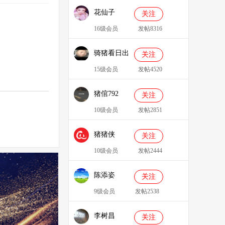
花仙子
关注
16级会员
发帖8316
骑猪看日出
关注
15级会员
发帖4520
猪倌792
关注
10级会员
发帖2851
猪猪侠
关注
086349
10级会员
发帖2444
陈添姿
关注
9级会员
发帖2538
李树昌
关注