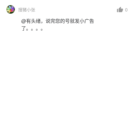
0
搜猪小张
@有头绪，说完您的号就发小广告
了。。。。