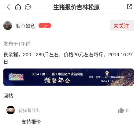
生猪报价吉林松原
未关注
顺心如意
L7
发布于1年前
良杂猪，200---280斤左右，价格20元左右每斤。2019.10.27
日
回帖
0
骑猪看日出
支持报价