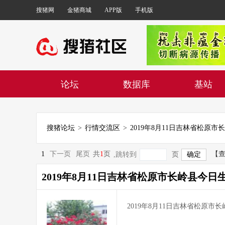
搜猪网
金猪商城
APP版
手机版
论坛
数据库
基站
搜猪论坛
>
行情交流区
>
1
下一页
尾页
共
1
页
【
,跳转到
页
2019年8月11日吉林省松原市长岭县今日
2019年8月11日吉林省松原市长