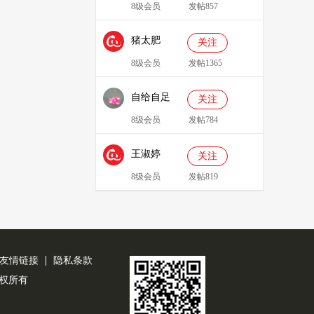
8级会员
发帖857
猪太肥
关注
143814
8级会员
发帖1365
自给自足
关注
8级会员
发帖784
王淑婷
关注
8级会员
发帖819
友情链接
隐私条款
公司版权所有