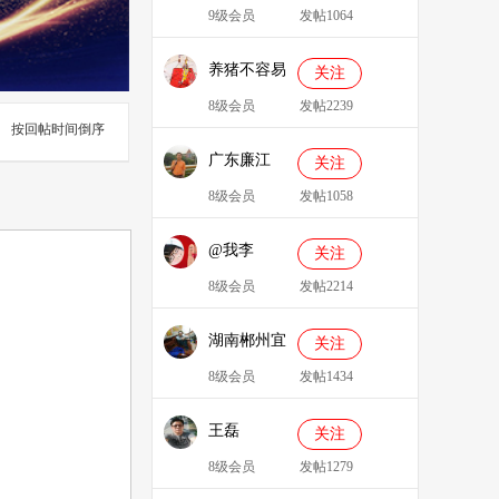
9级会员
发帖1064
养猪不容易
关注
8级会员
发帖2239
按回帖时间倒序
广东廉江
关注
088
8级会员
发帖1058
@我李
关注
8级会员
发帖2214
湖南郴州宜
关注
章县李明广
8级会员
发帖1434
王磊
关注
8级会员
发帖1279