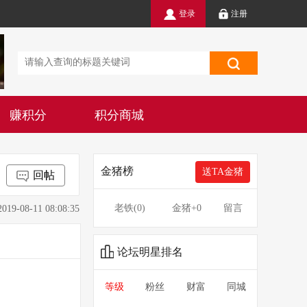
登录
注册
赚积分
积分商城
金猪榜
送TA金猪
回帖
老铁(
0
)
金猪
+0
留言
8-11 08:08:35
论坛明星排名
等级
粉丝
财富
同城