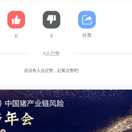
分享
0
0
0
人已赞
还没有人点过赞，赶紧点赞吧!