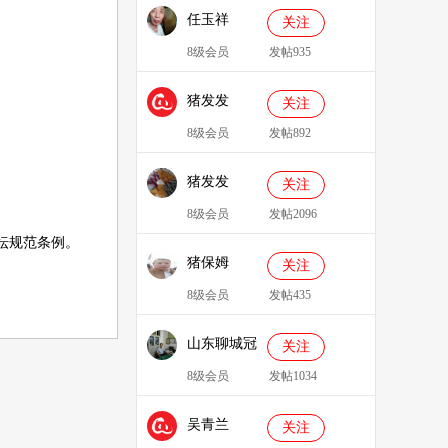
任玉祥
关注
8级会员
发帖935
猪发发
关注
638829
8级会员
发帖892
猪发发
关注
8级会员
发帖2096
坛规范条例
。
猪保姆
关注
909233
8级会员
发帖435
山东聊城冠
关注
县、莘县综
8级会员
发帖1034
合服务站：
吴青兰
冯代林
关注