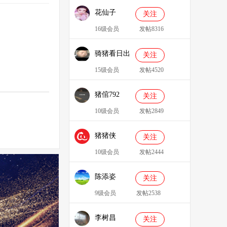
花仙子
关注
16级会员
发帖8316
骑猪看日出
关注
15级会员
发帖4520
猪倌792
关注
10级会员
发帖2849
猪猪侠
关注
086349
10级会员
发帖2444
陈添姿
关注
9级会员
发帖2538
李树昌
关注