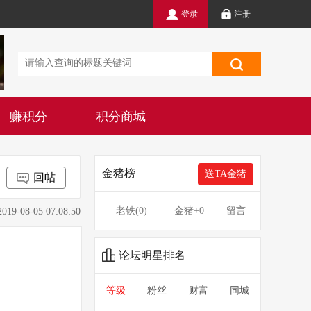
登录
注册
赚积分
积分商城
金猪榜
送TA金猪
回帖
老铁(
0
)
金猪
+0
留言
8-05 07:08:50
论坛明星排名
等级
粉丝
财富
同城