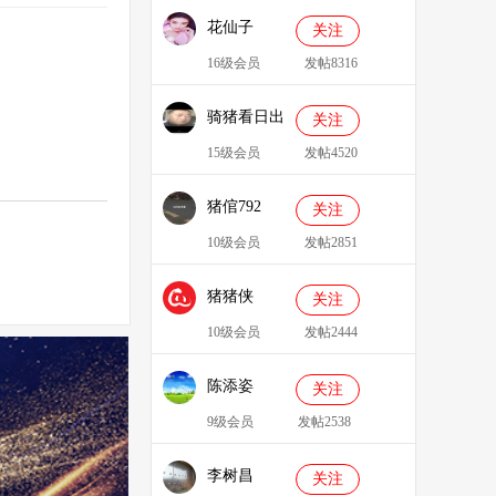
花仙子
关注
16级会员
发帖8316
骑猪看日出
关注
15级会员
发帖4520
猪倌792
关注
10级会员
发帖2851
猪猪侠
关注
086349
10级会员
发帖2444
陈添姿
关注
9级会员
发帖2538
李树昌
关注