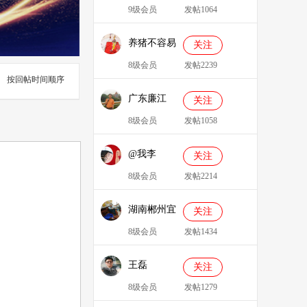
9级会员
发帖1064
养猪不容易
关注
8级会员
发帖2239
按回帖时间顺序
广东廉江
关注
088
8级会员
发帖1058
@我李
关注
8级会员
发帖2214
湖南郴州宜
关注
章县李明广
8级会员
发帖1434
王磊
关注
8级会员
发帖1279