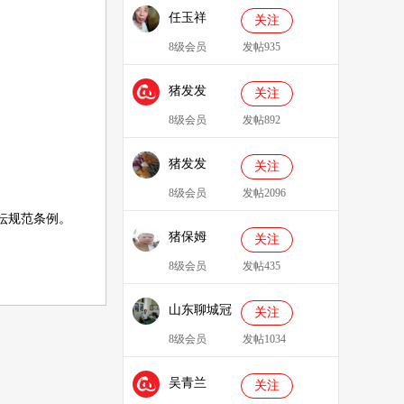
任玉祥
关注
8级会员
发帖935
猪发发
关注
638829
8级会员
发帖892
猪发发
关注
8级会员
发帖2096
坛规范条例
。
猪保姆
关注
909233
8级会员
发帖435
山东聊城冠
关注
县、莘县综
8级会员
发帖1034
合服务站：
吴青兰
冯代林
关注