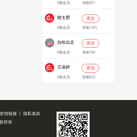
8级会员
发帖857
猪太肥
关注
143814
8级会员
发帖1365
自给自足
关注
8级会员
发帖784
王淑婷
关注
8级会员
发帖819
友情链接
隐私条款
公司版权所有