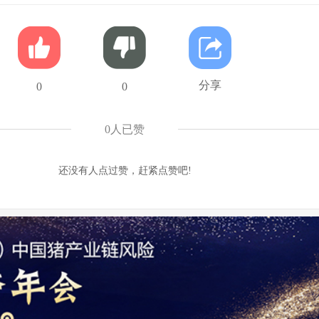
分享
0
0
0
人已赞
还没有人点过赞，赶紧点赞吧!