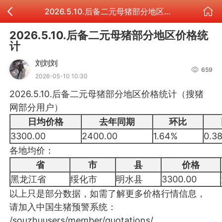
2026.5.10.后备二元母猪部分地区价格统计
2026.5.10.后备二元母猪部分地区价格统
计
刘刘刘
659
2026-05-10 10:30
2026.5.10.后备二元母猪部分地区价格统计（搜猪
网部分用户）
日均价格
去年同期
环比
3300.00
2400.00
1.64%
0.3
各地均价：
省
市
县
价格
黑龙江省
绥化市
明水县
3300.00
以上只是部分数据，如需了解更多价格行情信息，
请加入中国生猪预警系统：
/souzhuusers/member/quotations/