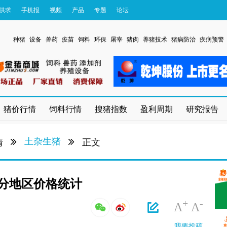
供求
手机报
视频
产品
专题
论坛
种猪
设备
兽药
疫苗
饲料
环保
屠宰
猪肉
养猪技术
猪病防治
疾病预警
猪价行情
饲料行情
搜猪指数
盈利周期
研究报告
土杂生猪
情
正文
猪部分地区价格统计
+
-
A
A
我要投稿