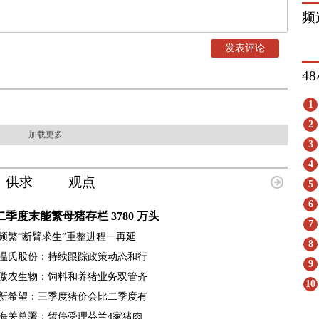
频
发表评论
4
1
2
加载更多
3
4
供求
观点
5
6
二季度末能繁母猪存栏 3780 万头
7
频繁“断臂求生”重整进程一再延
8
温氏股份：持续跟踪政策动态和行
9
傲农生物：饲料和养猪业务双管齐
10
新希望：三季度猪价会比二季度有
海关总署：暂停受理芬兰4家猪肉