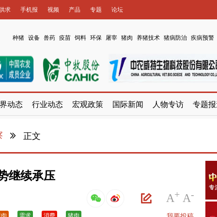
供求
手机报
视频
产品
专题
论坛
种猪
设备
兽药
疫苗
饲料
环保
屠宰
猪肉
养猪技术
猪病防治
疾病预警
界动态
行业动态
宏观政策
国际新闻
人物专访
专题报
察
正文
势继续承压
+
-
A
A
猪肉
需求
消费
猪肉
我要投稿