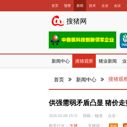
首页
预警
新闻
技术
企业
会议
数据库
搜猪网
新闻中心
搜猪观察
猪业新闻
业
搜猪观
首页
新闻中心
供强需弱矛盾凸显 猪价走
2026-05-08 19:31
供稿：
钱涛
点击：
相关行业：
生猪
关键词：
养猪