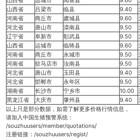
山西省
运城市
闻喜县
9.60
山西省
吕梁市
临县
9.40
河南省
商丘市
虞城县
9.60
河北省
唐山市
滦南县
9.50
辽宁省
阜新市
彰武县
9.50
山西省
运城市
临猗县
9.60
河南省
商丘市
永城市
9.50
河南省
驻马店市
汝南县
9.50
河北省
唐山市
玉田县
9.40
河北省
邯郸市
永年区
9.50
湖南省
长沙市
宁乡市
10.00
黑龙江省
大庆市
肇州县
9.40
以上只是部分数据，如需了解更多价格行情信息，
请加入中国生猪预警系统：
/souzhuusers/member/quotations/
注册链接：
/souzhuusers/regist/