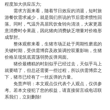
程度加大供应压力;
需求方面来看，随着节日效应的消退，短时旅
游餐饮需求减少，就是我们所说的节后需求惯性回
落。同时，气温升高居民饮食转向清淡，大家更愿
意消费时令果蔬，因此猪肉消费缺乏增量对价格形
成掣肘。
整体观察来看，生猪市场正处于周期性磨底的
关键时期，受供需博弈及政策调控双重影响，生猪
价格呈现筑底震荡弱势反弹局面。
猪价最糟糕的时刻似乎已经过去，天似乎马上
就要晴了，但总还需要一些过程，所以供需博弈之
下，猪市已经有了一丝反弹的力量。
免责声明：本文观点仅代表个人观点，仅供参
考。若本文侵犯了您的权益，请直接留言或电话联
系我们，立刻删除!