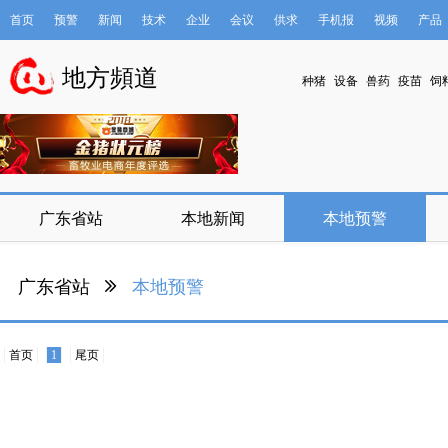
首页
预警
新闻
技术
企业
会议
供求
手机报
视频
产品
数据库
地方頻道
种猪
设备
兽药
疫苗
饲
广东省站
本地新闻
本地预警
广东省站
本地预警
首页
1
尾页